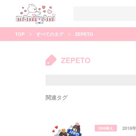
TOP
すべてのタグ
ZEPETO
すべての記事
manimani について
ZEPETO
カテゴリー一覧
韓国
オルチャン
韓国コスメ
韓国トレンド
タグ一覧
韓国メイク
オルチャンメイク
twice
人気
キュレーター一覧
関連タグ
運営会社
利用規約
プライバシーポリシー
2018
SNS映え