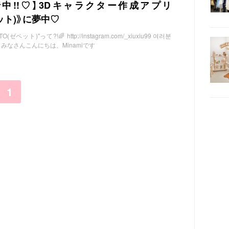
行中!!♡】3Dキャラクター作成アプリ
ペット)》に夢中♡
ゼペット)"って?!🌈 http://instagram.com/_xiuxiu99 여러분
みなさんこんにちは、Minamiです
1