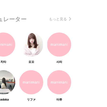
ュレーター
もっと見る
치타
요꼬
사라
adoka
リファ
마쮸