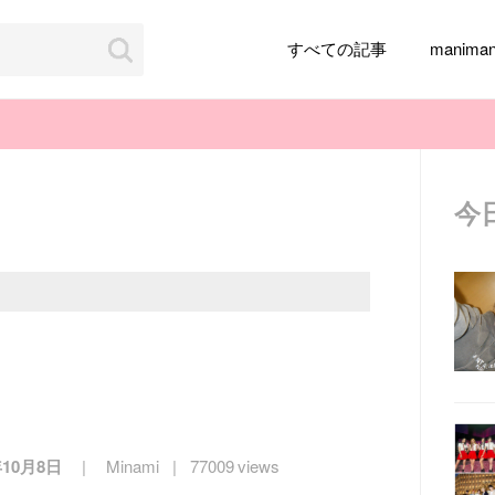
すべての記事
manim
今
韓国旅行
韓国ファッション
韓国アイドル
メイク
k-pop
アイドル
韓国ドラマ
カフェ
かわいい
年10月8日
Minami
77009 views