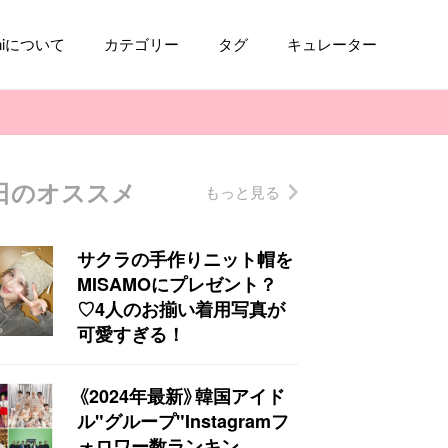
aniについて
カテゴリー
タグ
キュレーター
日のオススメ
もっと見る
コスメ
ファッション
kpop
トレンド
サクラの手作りニット帽を
MISAMOにプレゼント？
♡4人のお揃い着用写真が
可愛すぎる！
《2024年最新》韓国アイド
ル"グループ"Instagramフ
ォロワー数ランキン