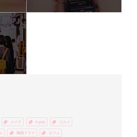
メイク
k-pop
コスメ
ル
韓国ドラマ
カフェ