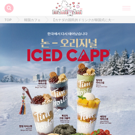
TOP
韓国カフェ
【カナダの国民的ドリンクが韓国式に大変身？！】『Tim Hortons』から登場した大注目の新メニューをご紹介♡