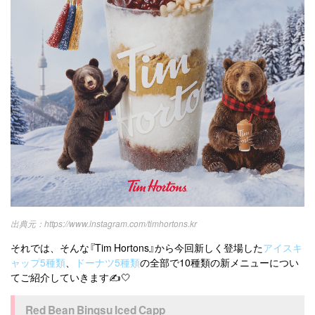
https://www.instagram.com/timhortons.kr
それでは、そんな『Tim Hortons』から今回新しく登場した
アイスキ
ャップ5種類
、
ドーナツ5種類
の全部で10種類の新メニューについ
てご紹介していきます✍️🤍
Red Bean Bingsu Iced Capp