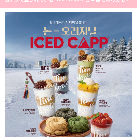
カテゴリー一覧
韓国
オルチャン
韓国コスメ
韓国トレンド
タグ一覧
韓国旅行
韓国ファッション
韓国アイドル
キュレーター一覧
メイク
k-pop
コスメ
ファッション
kpop
トレンド
韓国メイク
運営会社
オルチャンメイク
twice
人気
アイドル
利用規約
韓国ドラマ
カフェ
かわいい
プライバシーポリシー
お問い合わせ