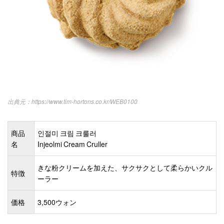
https://www.tim-hortons.co.kr/WEB0100
商品
인절미 크림 크룰러
名
Injeolmi Cream Cruller
きな粉クリームを加えた、サクサクとして柔らかいクル
特徴
ーラー
価格
3,500ウォン