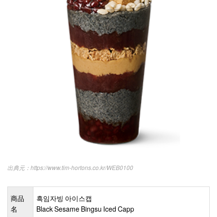
https://www.tim-hortons.co.kr/WEB0100
商品
흑임자빙 아이스캡
名
Black Sesame Bingsu Iced Capp