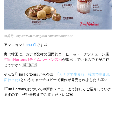
https://www.instagram.com/timhortons.kr
アンニョン！
enu
です🌙
実は韓国に、カナダ発祥の国民的コーヒー＆ドーナツチェーン店
『Tim Hortons（ティムホートンズ）』
が進出しているのですがご存
じですか？🇨🇦🇰🇷
そんな『Tim Hortons』から今回、
「カナダで生まれ、韓国で生まれ
変わった」
というキャッチコピーで新作が発売されました！👏✨
『Tim Hortons』についてや新作メニューまで詳しくご紹介していき
ますので、ぜひ最後までご覧ください😌💓