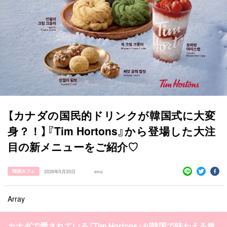
【カナダの国民的ドリンクが韓国式に大変
身？！】『Tim Hortons』から登場した大注
目の新メニューをご紹介♡
韓国カフェ
2026年5月20日
enu
Array
すべての記事
manimani について
カナダで愛されている『Tim Hortons』が韓国で味わえる💛