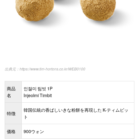
https://www.tim-hortons.co.kr/WEB0100
商品
인절미 팀빗 1P
名
Injeolmi Timbit
韓国伝統の香ばしいきな粉餅を再現した K-ティムビッ
特徴
ト
価格
900ウォン