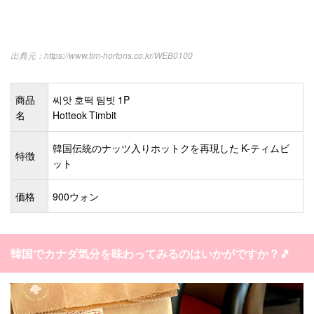
https://www.tim-hortons.co.kr/WEB0100
商品
씨앗 호떡 팀빗 1P
名
Hotteok Timbit
韓国伝統のナッツ入りホットクを再現した K-ティムビ
特徴
ット
価格
900ウォン
韓国でカナダ気分を味わってみるのはいかがですか？🎵