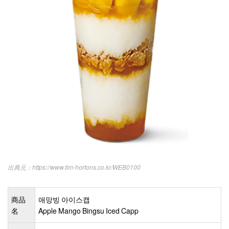
https://www.tim-hortons.co.kr/WEB0100
商品
애망빙 아이스캡
名
Apple Mango Bingsu Iced Capp