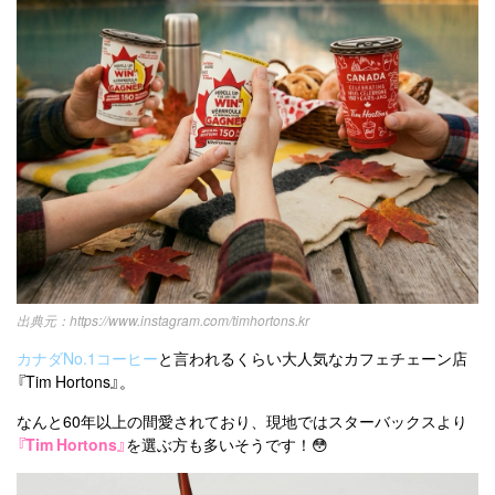
https://www.instagram.com/timhortons.kr
カナダNo.1コーヒー
と言われるくらい大人気なカフェチェーン店
『Tim Hortons』。
なんと60年以上の間愛されており、現地ではスターバックスより
『Tim Hortons』
を選ぶ方も多いそうです！😳