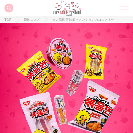
TOP
韓国コスメ
≪人気即席麺ポックンミョンのコスメ！？≫韓国コスメ「TIRTIR」と日清食品のコラボアイテムが登場♡