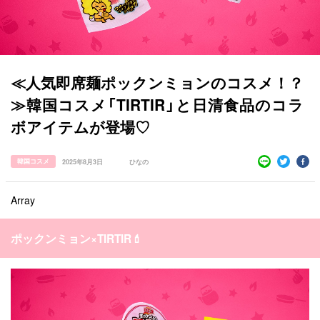
≪人気即席麺ポックンミョンのコスメ！？
≫韓国コスメ「TIRTIR」と日清食品のコラ
ボアイテムが登場♡
すべての記事
韓国コスメ
2025年8月3日
ひなの
manimani について
Array
カテゴリー一覧
韓国
オルチャン
韓国コスメ
韓国トレンド
タグ一覧
ポックンミョン×TIRTIR💄
韓国旅行
韓国ファッション
韓国アイドル
キュレーター一覧
メイク
k-pop
コスメ
ファッション
kpop
トレンド
韓国メイク
運営会社
オルチャンメイク
twice
人気
アイドル
利用規約