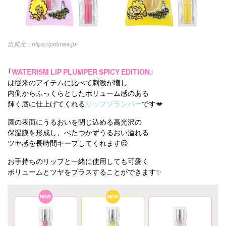
https://prtimes.jp/
「
WATERISM LIP PLUMPER SPICY EDITION
」
は従来のアイテムに比べて刺激が増し
内側からふっくらとしたボリューム感のある
輝く唇に仕上げてくれる
リッププランパー
です💋
唇の表面にうるおいを閉じ込める高光沢の
保湿膜を形成し、べたつかずうるおい溢れる
ツヤ感を長時間キープしてくれます😌
お手持ちのリップと一緒に使用しても可愛く
ボリュームとツヤをプラスすることができます✨