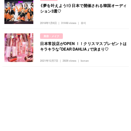
《夢を叶えよう!!》日本で開催される韓国オーディ
ション3選♡
2018年1月6日
31448 views
유이
美容・メイク
日本常設店がOPEN ！！クリスマスプレゼントは
キラキラな「DEAR DAHLIA 」で決まり♡
2021年12月7日
2926 views
konan