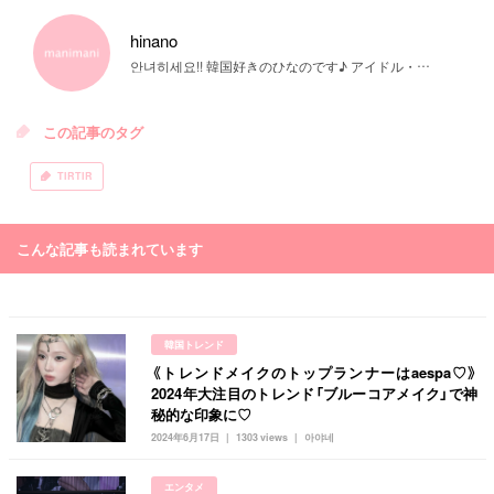
hinano
안녀히세요!! 韓国好きのひなのです♪ アイドル・韓国料理・ファッション・コスメなどなど♡ 幅広く発信していきます！留学経験があるので留学についても詳しく書きますね(^▽^)/
この記事のタグ
TIRTIR
こんな記事も読まれています
韓国トレンド
《トレンドメイクのトップランナーはaespa♡》
2024年大注目のトレンド「ブルーコアメイク」で神
秘的な印象に♡
2024年6月17日
1303 views
아야네
エンタメ