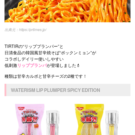
https://prtimes.jp/
TIRTIRの“リッププランパー”と
日清食品の韓国風甘辛焼そば“ポックンミョン”が
コラボしデイリー使いしやすい
低刺激
リッププランパ
が登場しました💄
種類は甘辛カルボと甘辛チーズの2種です！
WATERISM LIP PLUMPER SPICY EDITION