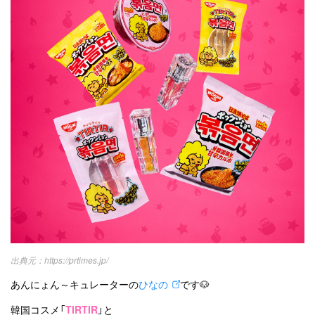
韓国ドラマ
カフェ
かわいい
プライバシーポリシー
お問い合わせ
https://prtimes.jp/
あんにょん～キュレーターの
ひなの
です🐶
韓国コスメ「
TIRTIR
」と