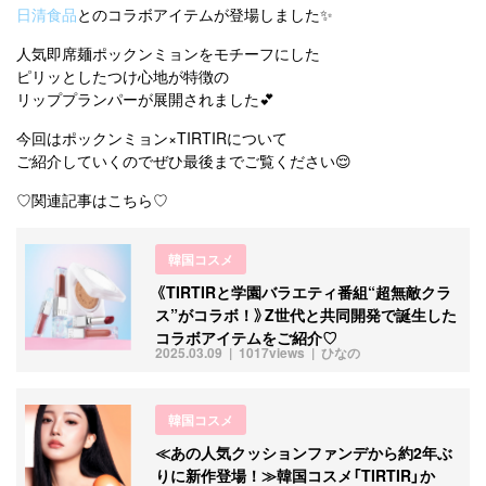
日清食品
とのコラボアイテムが登場しました✨
人気即席麺ポックンミョンをモチーフにした
ピリッとしたつけ心地が特徴の
リッププランパーが展開されました💕
今回はポックンミョン×TIRTIRについて
ご紹介していくのでぜひ最後までご覧ください😌
♡関連記事はこちら♡
韓国コスメ
《TIRTIRと学園バラエティ番組“超無敵クラ
ス”がコラボ！》Z世代と共同開発で誕生した
コラボアイテムをご紹介♡
2025.03.09
1017views
ひなの
韓国コスメ
≪あの人気クッションファンデから約2年ぶ
りに新作登場！≫韓国コスメ「TIRTIR」か