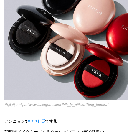
kpop
トレンド
韓国メイク
運営会社
オルチャンメイク
twice
人気
アイドル
利用規約
韓国ドラマ
カフェ
かわいい
プライバシーポリシー
お問い合わせ
https://www.instagram.com/tirtir_jp_official/?img_index=1
アンニョン❣️
아야네
です🐈
72時間メイクキープするクッションファンデで話題の