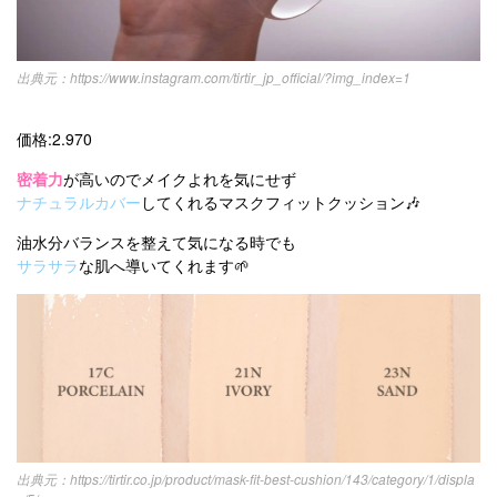
https://www.instagram.com/tirtir_jp_official/?img_index=1
価格:2.970
密着力
が高いのでメイクよれを気にせず
ナチュラルカバー
してくれるマスクフィットクッション🎶
油水分バランスを整えて気になる時でも
サラサラ
な肌へ導いてくれます🌱
https://tirtir.co.jp/product/mask-fit-best-cushion/143/category/1/displa