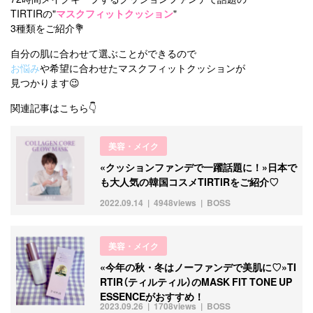
TIRTIRの"
マスクフィットクッション
"
3種類をご紹介💐
自分の肌に合わせて選ぶことができるので
お悩み
や希望に合わせたマスクフィットクッションが
見つかります😉
関連記事はこちら👇
美容・メイク
«クッションファンデで一躍話題に！»日本で
も大人気の韓国コスメTIRTIRをご紹介♡
2022.09.14
4948views
BOSS
美容・メイク
«今年の秋・冬はノーファンデで美肌に♡»TI
RTIR（ティルティル）のMASK FIT TONE UP
ESSENCEがおすすめ！
2023.09.26
1708views
BOSS