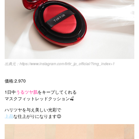
https://www.instagram.com/tirtir_jp_official/?img_index=1
価格:2.970
1日中
うるツヤ肌
をキープしてくれる
マスクフィットレッドクッション🍒
ハリツヤを与え美しい光彩で
上品
な仕上がりになります😌