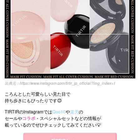
https://www.instagram.com/tirtir_jp_official/?img_index=1
ころんとした可愛らしい見た目で
持ち歩きにもぴったりです😊
TIRTIRのInstagramでは
Qoo10
や
楽天
の
セールや
コラボ
・スペシャルセットなどの情報が
載っているのでぜひチェックしてみてください💡