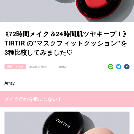
《72時間メイク＆24時間肌ツヤキープ！》
TIRTIR の"マスクフィットクッション"を
3種比較してみました♡
美容・メイク
2023年10月9日
아야네
すべての記事
Array
manimani について
メイク崩れを気にしない！
カテゴリー一覧
韓国
オルチャン
韓国コスメ
韓国トレンド
タグ一覧
韓国旅行
韓国ファッション
韓国アイドル
キュレーター一覧
メイク
k-pop
コスメ
ファッション