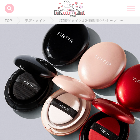
TOP
美容・メイク
《72時間メイク＆24時間肌ツヤキープ！》TIRTIR の"マスクフィットクッション"を3種比較してみました♡