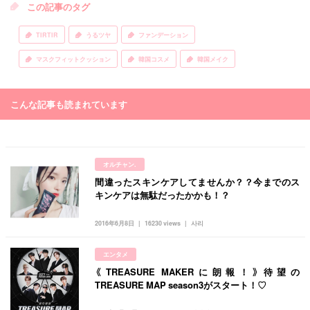
この記事のタグ
TIRTIR
うるツヤ
ファンデーション
マスクフィットクッション
韓国コスメ
韓国メイク
こんな記事も読まれています
オルチャン.
間違ったスキンケアしてませんか？？今までのス
キンケアは無駄だったかかも！？
2016年6月8日
16230 views
사리
エンタメ
《TREASURE MAKERに朗報！》待望の
TREASURE MAP season3がスタート！♡