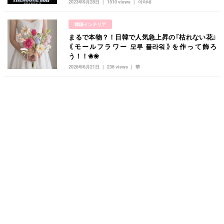
2023年9月28日
1510 views
아야네
韓国インテリア
まるで本物？！日韓で人気急上昇の『枯れない花』
《モールフラワー 모루 플라워》を作って飾ろ
う！！❀❀
2026年6月21日
236 views
華