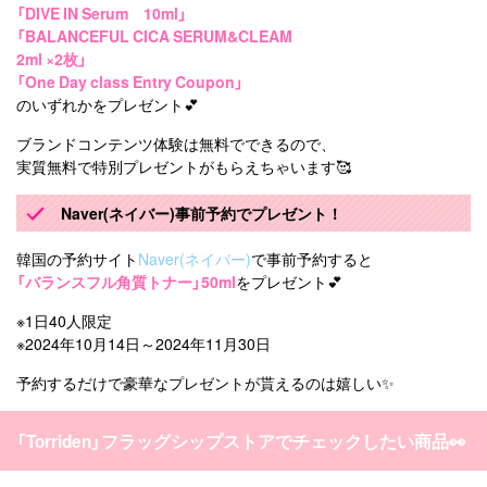
「DIVE IN Serum 10ml」
「BALANCEFUL CICA SERUM&CLEAM
2ml ×2枚」
「One Day class Entry Coupon」
のいずれかをプレゼント💕
ブランドコンテンツ体験は無料でできるので、
実質無料で特別プレゼントがもらえちゃいます🥰
Naver(ネイバー)事前予約でプレゼント！
韓国の予約サイト
Naver(ネイバー)
で事前予約すると
「バランスフル角質トナー」50ml
をプレゼント💕
※1日40人限定
※2024年10月14日～2024年11月30日
予約するだけで豪華なプレゼントが貰えるのは嬉しい✨
「Torriden」フラッグシップストアでチェックしたい商品👀