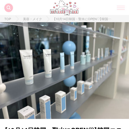
TOP
美容・メイク
【10月14日韓国・聖水にOPEN♡】韓国コスメ「Torriden」のフラッグシップストア！