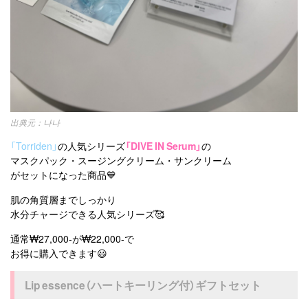
나나
「Torriden」
の人気シリーズ
「DIVE IN Serum」
の
マスクパック・スージングクリーム・サンクリーム
がセットになった商品💙
肌の角質層までしっかり
水分チャージできる人気シリーズ🥰
通常₩27,000-が₩22,000-で
お得に購入できます😃
Lip essence（ハートキーリング付）ギフトセット