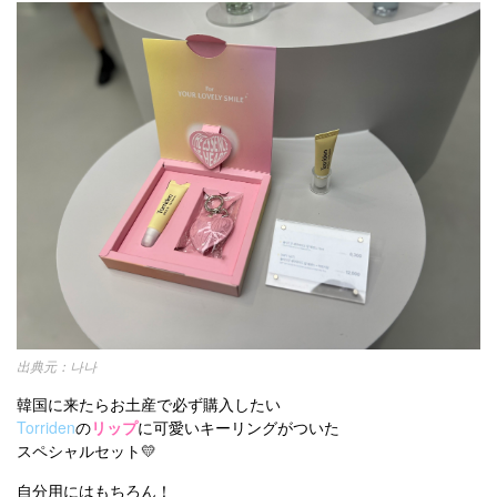
나나
韓国に来たらお土産で必ず購入したい
Torriden
の
リップ
に可愛いキーリングがついた
スペシャルセット💛
自分用にはもちろん！