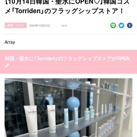
【10月14日韓国・聖水にOPEN♡】韓国コス
メ「Torriden」のフラッグシップストア！
美容・メイク
2024年10月21日
나나
Array
韓国・聖水に「Torriden」のフラッグシップストアがOPEN
💕
すべての記事
manimani について
カテゴリー一覧
韓国
オルチャン
韓国コスメ
韓国トレンド
タグ一覧
韓国旅行
韓国ファッション
韓国アイドル
キュレーター一覧
メイク
k-pop
コスメ
ファッション
kpop
トレンド
韓国メイク