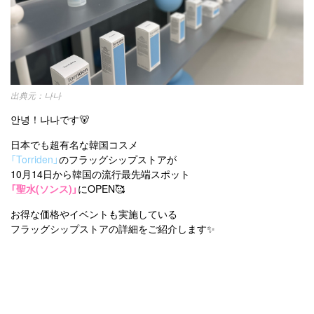
運営会社
オルチャンメイク
twice
人気
アイドル
利用規約
韓国ドラマ
カフェ
かわいい
プライバシーポリシー
お問い合わせ
나나
안녕！나나です🐻
日本でも超有名な韓国コスメ
「Torriden」
のフラッグシップストアが
10月14日から韓国の流行最先端スポット
「聖水(ソンス)」
にOPEN🥰
お得な価格やイベントも実施している
フラッグシップストアの詳細をご紹介します✨