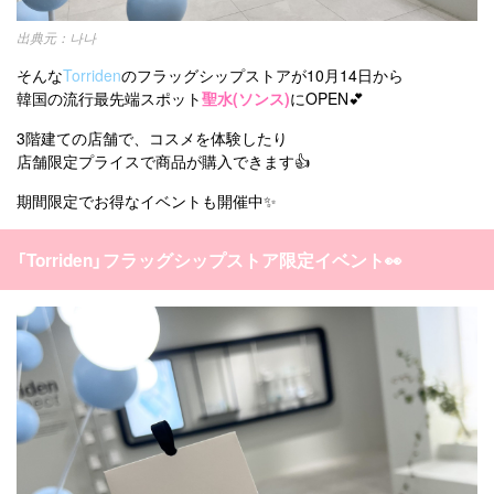
나나
そんな
Torriden
のフラッグシップストアが10月14日から
韓国の流行最先端スポット
聖水(ソンス)
にOPEN💕
3階建ての店舗で、コスメを体験したり
店舗限定プライスで商品が購入できます👍
期間限定でお得なイベントも開催中✨
「Torriden」フラッグシップストア限定イベント👀