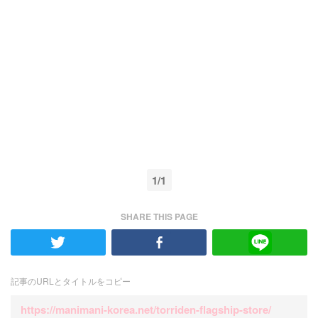
1/1
SHARE THIS PAGE
記事のURLとタイトルをコピー
https://manimani-korea.net/torriden-flagship-store/