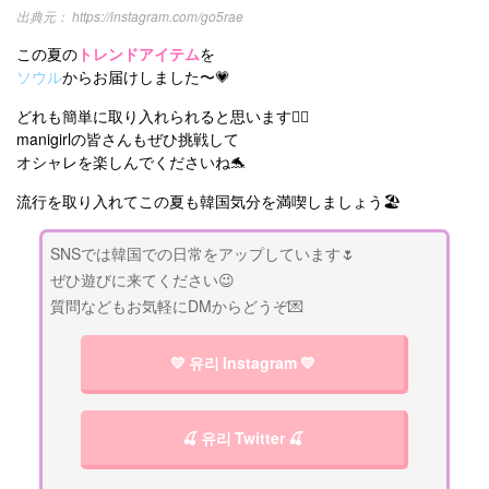
https://instagram.com/go5rae
この夏の
トレンドアイテム
を
ソウル
からお届けしました〜💗
どれも簡単に取り入れられると思います✌🏻
manigirlの皆さんもぜひ挑戦して
オシャレを楽しんでくださいね🐬
流行を取り入れてこの夏も韓国気分を満喫しましょう🏖
SNSでは韓国での日常をアップしています🌷
ぜひ遊びに来てください😉
質問などもお気軽にDMからどうぞ💌
💛 유리 Instagram 💛
🍒 유리 Twitter 🍒