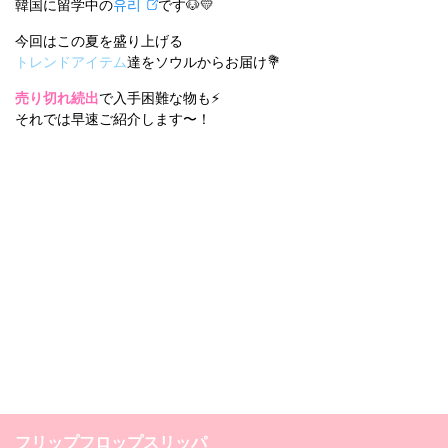
韓国に留学中の
유리
です🐶💛
今回はこの夏を盛り上げる
トレンドアイテム
達をソウルからお届け💐
売り切れ続出
で入手困難な物も⚡️
それでは早速ご紹介します〜！
フリップフロップスリッパ