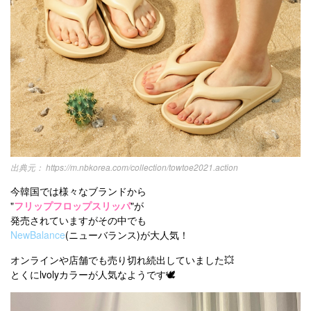
https://m.nbkorea.com/collection/towtoe2021.action
今韓国では様々なブランドから
"
フリップフロップスリッパ
"が
発売されていますがその中でも
NewBalance
(ニューバランス)が大人気！
オンラインや店舗でも売り切れ続出していました💥
とくにlvolyカラーが人気なようです🕊