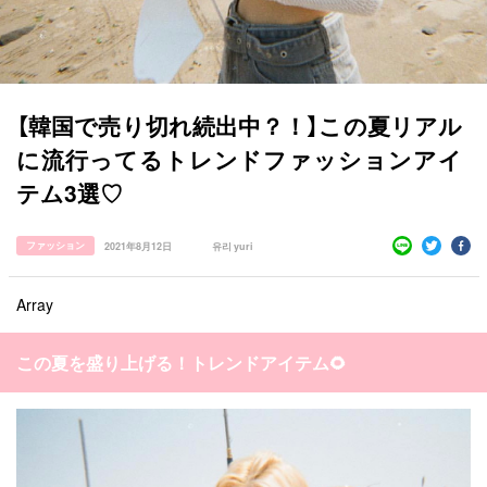
【韓国で売り切れ続出中？！】この夏リアル
に流行ってるトレンドファッションアイ
テム3選♡
すべての記事
ファッション
2021年8月12日
유리 yuri
manimani について
カテゴリー一覧
Array
韓国
オルチャン
韓国コスメ
韓国トレンド
タグ一覧
韓国旅行
韓国ファッション
韓国アイドル
この夏を盛り上げる！トレンドアイテム🌻
キュレーター一覧
メイク
k-pop
コスメ
ファッション
kpop
トレンド
韓国メイク
運営会社
オルチャンメイク
twice
人気
アイドル
利用規約