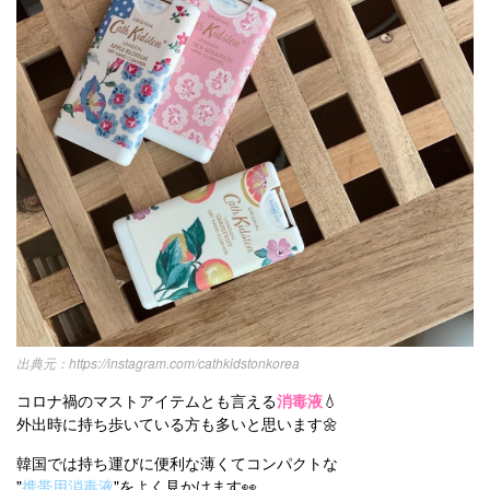
https://instagram.com/cathkidstonkorea
コロナ禍のマストアイテムとも言える
消毒液
💧
外出時に持ち歩いている方も多いと思います🌼
韓国では持ち運びに便利な薄くてコンパクトな
"
携帯用消毒液
"をよく見かけます👀