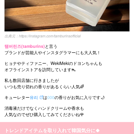
https://instagram.com/tamburinsofficial
탬버린즈(tamburins)
と言う
ブランドが芸能人やインスタグラマーにも大人気！
ヒョナやティファニー、WekiMekiのドヨンちゃんも
オフラインストアを訪問しています👠
私も数回店舗に行きましたが
いつも売り切れの香りがあるくらい人気🌈
キューレター
유리
は
000
の香りがお気に入りです🌙
消毒液だけでなくハンドクリームや香水も
人気なのでぜひ購入してみてくださいね🌹
トレンドアイテムを取り入れて韓国気分に🍀