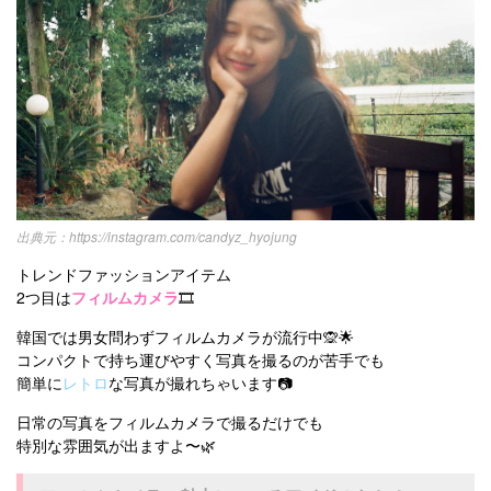
https://instagram.com/candyz_hyojung
トレンドファッションアイテム
2つ目は
フィルムカメラ
🎞
韓国では男女問わずフィルムカメラが流行中🙊🌟
コンパクトで持ち運びやすく写真を撮るのが苦手でも
簡単に
レトロ
な写真が撮れちゃいます📷
日常の写真をフィルムカメラで撮るだけでも
特別な雰囲気が出ますよ〜🌿