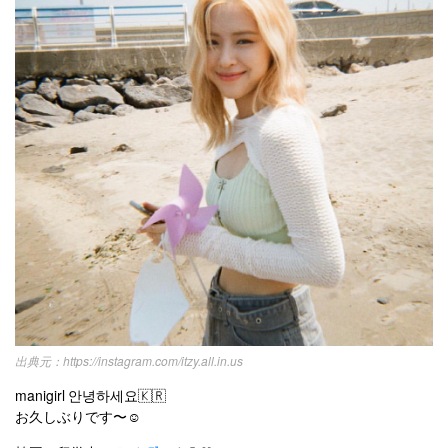
韓国ドラマ
カフェ
かわいい
プライバシーポリシー
お問い合わせ
https://instagram.com/itzy.all.in.us
manigirl 안녕하세요🇰🇷
お久しぶりです〜☺️