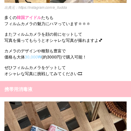
https://instagram.com/e_lludda
多くの
韓国アイドル
たちも
フィルムカメラの魅力にハマっていますㅎㅎㅎ
またフィルムカメラを顔の前にセットして
写真を撮ってもらうとオシャレな写真が撮れますよ💕
カメラのデザインや種類も豊富で
価格も大体
30,000₩
(約3000円)で購入可能！
ぜひフィルムカメラをゲットして
オシャレな写真に挑戦してみてください🎞
携帯用消毒液