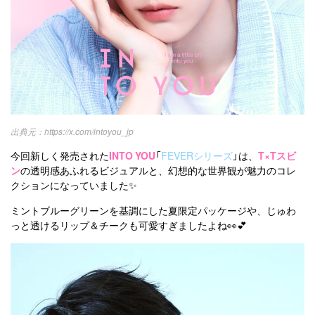
https://x.com/intoyou_jp
今回新しく発売された
INTO YOU
「
FEVERシリーズ
」は、
T×Tスビ
ン
の透明感あふれるビジュアルと、幻想的な世界観が魅力のコレ
クションになっていました✨
ミントブルーグリーンを基調にした夏限定パッケージや、じゅわ
っと透けるリップ＆チークも可愛すぎましたよね👀💕