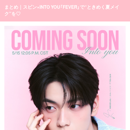
まとめ｜スビン×INTO YOU「FEVER」で“ときめく夏メイ
ク”を♡