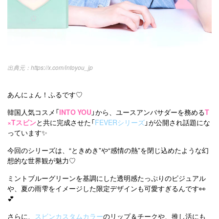
https://x.com/intoyou_jp
あんにょん！ふるです♡
韓国人気コスメ「
INTO YOU
」から、ユースアンバサダーを務める
T
×Tスビン
と共に完成させた「
FEVERシリーズ
」が公開され話題にな
っています✨
今回のシリーズは、“ときめき”や“感情の熱”を閉じ込めたような幻
想的な世界観が魅力♡
ミントブルーグリーンを基調にした透明感たっぷりのビジュアル
や、夏の雨雫をイメージした限定デザインも可愛すぎるんです👀
💕
さらに、
スビンカスタムカラー
のリップ＆チークや、推し活にも