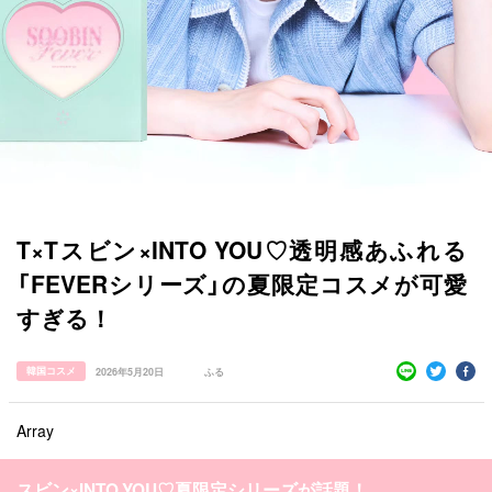
T×Tスビン×INTO YOU♡透明感あふれる
「FEVERシリーズ」の夏限定コスメが可愛
すぎる！
韓国コスメ
2026年5月20日
ふる
Array
すべての記事
manimani について
スビン×INTO YOU♡夏限定シリーズが話題！