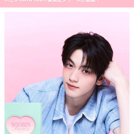
カテゴリー一覧
韓国
オルチャン
韓国コスメ
韓国トレンド
タグ一覧
韓国旅行
韓国ファッション
韓国アイドル
キュレーター一覧
メイク
k-pop
コスメ
ファッション
kpop
トレンド
韓国メイク
運営会社
オルチャンメイク
twice
人気
アイドル
利用規約
韓国ドラマ
カフェ
かわいい
プライバシーポリシー
お問い合わせ