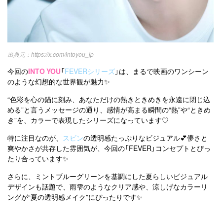
https://x.com/intoyou_jp
今回の
INTO YOU
「
FEVERシリーズ
」は、まるで映画のワンシーン
のような幻想的な世界観が魅力✨
“色彩を心の錨に刻み、あなただけの熱きときめきを永遠に閉じ込
める”と言うメッセージの通り、感情が高まる瞬間の“熱”や“ときめ
き”を、カラーで表現したシリーズになっています♡
特に注目なのが、
スビン
の透明感たっぷりなビジュアル💕儚さと
爽やかさが共存した雰囲気が、今回の「FEVER」コンセプトとぴっ
たり合っています✨
さらに、ミントブルーグリーンを基調にした夏らしいビジュアル
デザインも話題で、雨雫のようなクリア感や、涼しげなカラーリ
ングが“夏の透明感メイク”にぴったりです✨