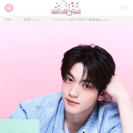
TOP
韓国コスメ
T×Tスビン×INTO YOU♡透明感あふれる「FEVERシリーズ」の夏限定コスメが可愛すぎる！