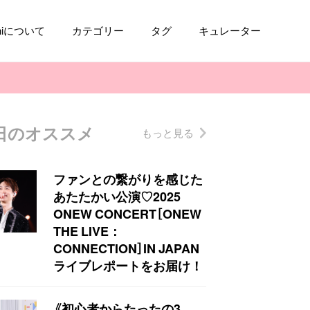
aniについて
カテゴリー
タグ
キュレーター
日のオススメ
もっと見る
コスメ
ファッション
kpop
トレンド
ファンとの繋がりを感じた
あたたかい公演♡2025
ONEW CONCERT［ONEW
THE LIVE：
CONNECTION］IN JAPAN
ライブレポートをお届け！
《初心者からたったの3