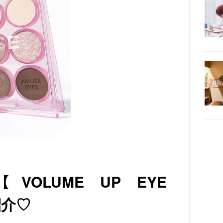
OLUME UP EYE
紹介♡