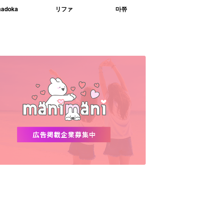
adoka
リファ
마쮸