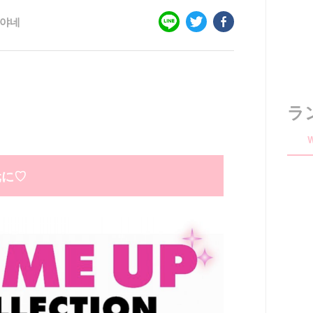
야네
ラ
元に♡