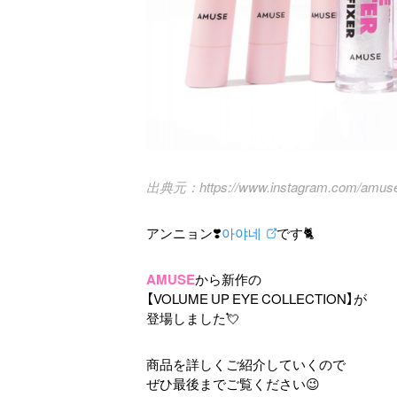
https://www.instagram.com/amus
アンニョン❣️
아야네
です🐈
AMUSE
から新作の
【VOLUME UP EYE COLLECTION】が
登場しました💘
商品を詳しくご紹介していくので
ぜひ最後までご覧ください😉