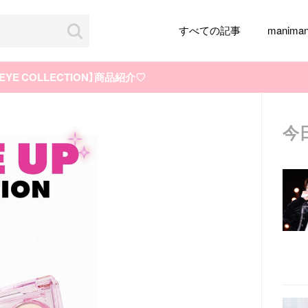
すべての記事
manim
 EYE COLLECTION】商品紹介♡
今
韓国旅行
韓国ファッション
韓国アイドル
メイク
k-pop
アイドル
韓国ドラマ
カフェ
かわいい