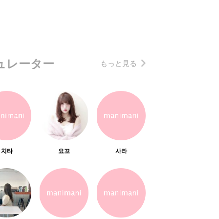
ュレーター
もっと見る
치타
요꼬
사라