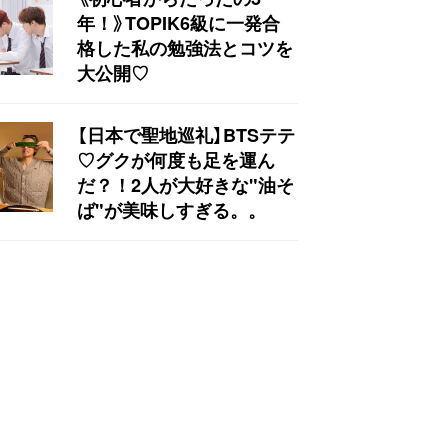
年！》TOPIK6級に一発合
格した私の勉強法とコツを
大公開♡
【日本で聖地巡礼】BTSテテ
♡グクが何度も足を運ん
だ？！2人が大好きな"油そ
ば"が美味しすぎる。。