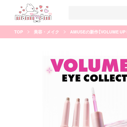
TOP
美容・メイク
AMUSEの新作【VOLUME UP
すべての記事
manimani について
カテゴリー一覧
韓国
オルチャン
韓国コスメ
韓国トレンド
タグ一覧
韓国メイク
オルチャンメイク
twice
人気
キュレーター一覧
運営会社
利用規約
プライバシーポリシー