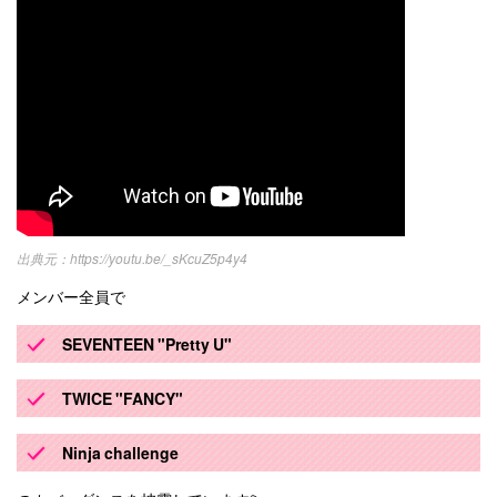
https://youtu.be/_sKcuZ5p4y4
メンバー全員で
SEVENTEEN "Pretty U"
TWICE "FANCY"
Ninja challenge