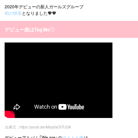
2020年デビューの新人ガールズグループ
初の快挙
となりました💖💖
デビュー曲はTag Me♡
https://youtu.be/Moq0aOiTUOA
デビューアルバム「We are」の
タイトル曲
は