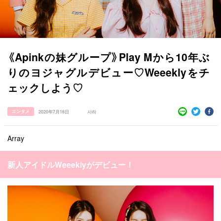
《Apinkの妹グループ》Play Mから10年ぶ
りのヨジャグルデビュー♡Weeeklyをチ
ェックしよう♡
エンタメ
2020年7月16日
사라
Array
新人アイドルWeeeklyがデビュー！
すべての記事
manimani について