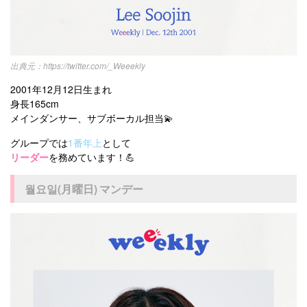
https://twitter.com/_Weeekly
2001年12月12日生まれ
身長165cm
メインダンサー、サブボーカル担当💫
グループでは
1番年上
として
リーダー
を務めています！💪
월요일(月曜日) マンデー