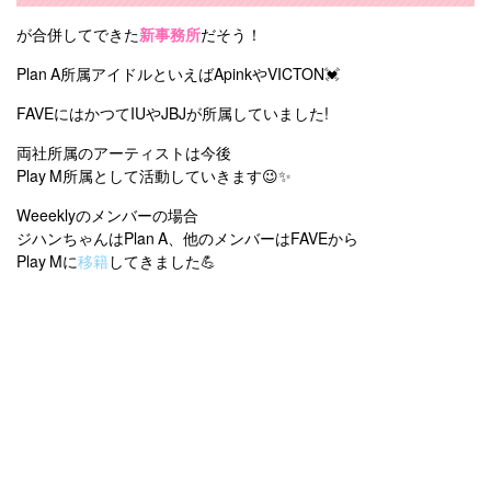
が合併してできた
新事務所
だそう！
Plan A所属アイドルといえばApinkやVICTON💓
FAVEにはかつてIUやJBJが所属していました!
両社所属のアーティストは今後
Play M所属として活動していきます😉✨
Weeeklyのメンバーの場合
ジハンちゃんはPlan A、他のメンバーはFAVEから
Play Mに
移籍
してきました💪