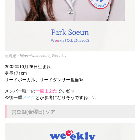
https://twitter.com/_Weeekly
2002年10月26日生まれ
身長171cm
リードボーカル、リードダンサー担当💫
メンバー唯一の
一重まぶた
です😍✨
今後一重
メイク
とか参考になりそうですね！♡
금요일(金曜日) ゾア