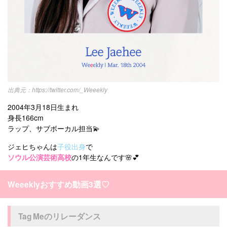
https://twitter.com/_Weeekly
2004年3月18日生まれ
身長166cm
ラップ、サブボーカル担当💫
ジェヒちゃんは
子役出身
で
ソウル公演芸術高校
の1年生なんです🌸💕
Weeeklyおすすめ動画3選♡
Tag Meのリレーダンス