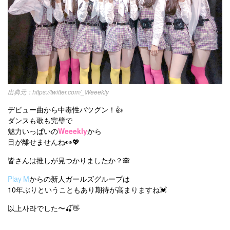
https://twitter.com/_Weeekly
デビュー曲から中毒性バツグン！👍
ダンスも歌も完璧で
魅力いっぱいの
Weeekly
から
目が離せませんね👀💖
皆さんは推しが見つかりましたか？🙈
Play M
からの新人ガールズグループは
10年ぶりということもあり期待が高まりますね💓
以上사라でした〜🍒👋