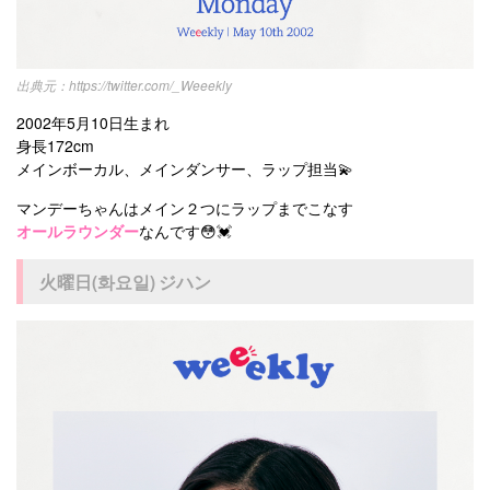
https://twitter.com/_Weeekly
2002年5月10日生まれ
身長172cm
メインボーカル、メインダンサー、ラップ担当💫
マンデーちゃんはメイン２つにラップまでこなす
オールラウンダー
なんです😳💓
火曜日(화요일) ジハン