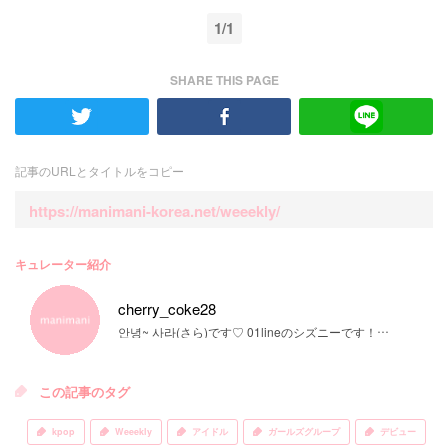
1/1
SHARE THIS PAGE
記事のURLとタイトルをコピー
https://manimani-korea.net/weeekly/
キュレーター紹介
cherry_coke28
안녕~ 사라(さら)です♡ 01lineのシズニーです！韓国アイドル、韓国ドラマの情報をお届けしていきます♡
この記事のタグ
kpop
Weeekly
アイドル
ガールズグループ
デビュー