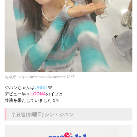
https://twitter.com/factiNstarSTAFF
ジハンちゃんは
ORBIT
💜
デビュー早々
LOONA
のイブと
共演を果たしていました☺️✨
수요일(水曜日) シン・ジユン