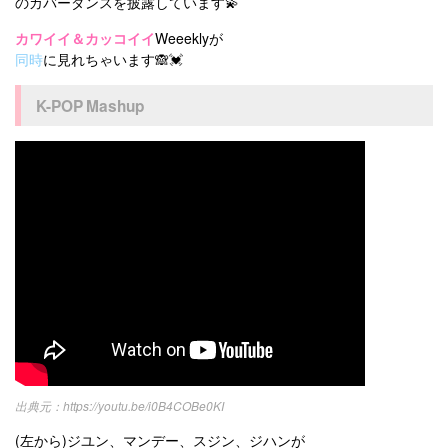
のカバーダンスを披露しています💫
カワイイ＆カッコイイ
Weeeklyが
同時
に見れちゃいます🙈💓
K-POP Mashup
https://youtu.be/i0B4COBe0KI
(左から)ジユン、マンデー、スジン、ジハンが