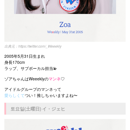
https://twitter.com/_Weeekly
2005年5月31日生まれ
身長170cm
ラップ、サブボーカル担当💫
ゾアちゃんはWeeeklyの
マンネ
♡
アイドルグループのマンネって
愛らしくて
つい！推しちゃいますよね〜
토요일(土曜日) イ・ジェヒ