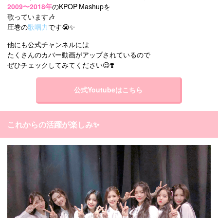
2009〜2018年
のKPOP Mashupを
歌っています🎶
圧巻の
歌唱力
です😭✨
他にも公式チャンネルには
たくさんのカバー動画がアップされているので
ぜひチェックしてみてください😉❣️
公式Youtubeはこちら
これからの活躍が楽しみ✨