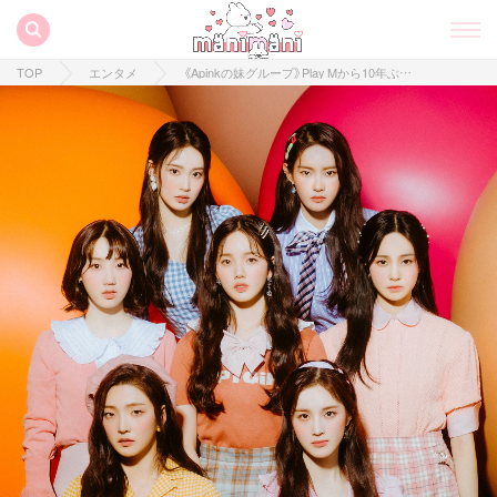
TOP
エンタメ
《Apinkの妹グループ》Play Mから10年ぶりのヨジャグルデビュー♡Weeeklyをチェックしよう♡