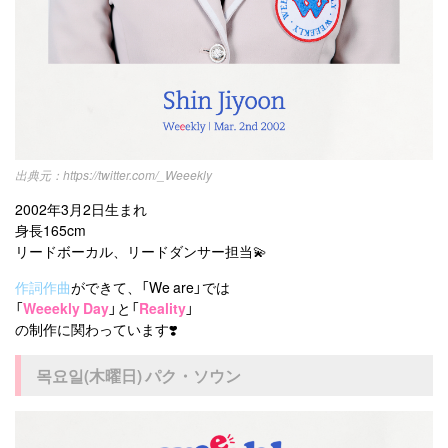
https://twitter.com/_Weeekly
2002年3月2日生まれ
身長165cm
リードボーカル、リードダンサー担当💫
作詞作曲
ができて、「We are」では
「
Weeekly Day
」と「
Reality
」
の制作に関わっています❣️
목요일(木曜日) パク・ソウン