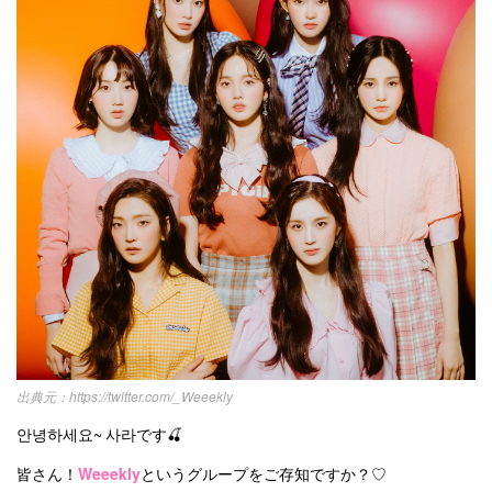
カテゴリー一覧
韓国
オルチャン
韓国コスメ
韓国トレンド
タグ一覧
韓国旅行
韓国ファッション
韓国アイドル
キュレーター一覧
メイク
k-pop
コスメ
ファッション
kpop
トレンド
韓国メイク
運営会社
オルチャンメイク
twice
人気
アイドル
利用規約
韓国ドラマ
カフェ
かわいい
プライバシーポリシー
お問い合わせ
https://twitter.com/_Weeekly
안녕하세요~ 사라です🍒
皆さん！
Weeekly
というグループをご存知ですか？♡