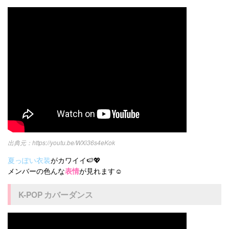
https://youtu.be/WXi36s4eKok
夏っぽい衣装
がカワイイ🍉💖
メンバーの色んな
表情
が見れます☺️
K-POP カバーダンス