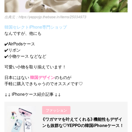
https://yeppojp.thebase.in/items/25034973
韓国セレクトiPhone専門ショップ
なんですが、他にも
✔️AirPodsケース
✔️リボン
✔️小物ケース などなど
可愛い小物を取り揃えています！
日本にはない
韓国デザイン
のものが
手軽に購入できちゃうのでオススメです♡
↓↓ iPhoneケース紹介記事 ↓↓
ファッション
《ワガママを叶えてくれる》機能性もデザイ
ンも抜群な♡YEPPOの韓国iPhoneケース！