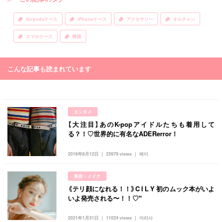
Airpodsケース
iPhoneケース
アクセサリー
オルチャン
スマホケース
韓国
こんな記事も読まれています
エンタメ
【大注目】あのK-popアイドルたちも着用して
る？！♡世界的に有名なADERerror！
2016年8月12日
25979 views
레이
美容・メイク
《テリ顔になれる！！》C I L Y 初のムック本がいよ
いよ発売される〜！！♡''
2021年1月31日
11024 views
아리사