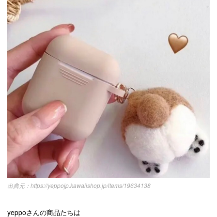
https://yeppojp.kawaiishop.jp/items/19634138
yeppoさんの商品たちは