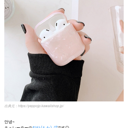
オルチャンメイク
twice
人気
アイドル
利用規約
韓国ドラマ
カフェ
かわいい
プライバシーポリシー
お問い合わせ
https://yeppojp.kawaiishop.jp/
안녕~
キュレーターの
치타（ちた）
です◎