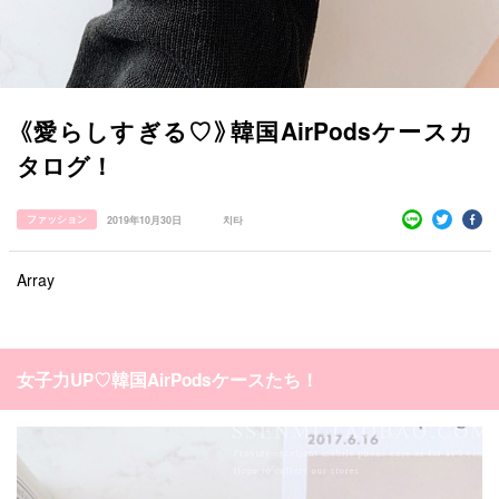
《愛らしすぎる♡》韓国AirPodsケースカ
タログ！
ファッション
2019年10月30日
치타
すべての記事
Array
manimani について
カテゴリー一覧
女子力UP♡韓国AirPodsケースたち！
韓国
オルチャン
韓国コスメ
韓国トレンド
タグ一覧
韓国旅行
韓国ファッション
韓国アイドル
キュレーター一覧
メイク
k-pop
コスメ
ファッション
kpop
トレンド
韓国メイク
運営会社