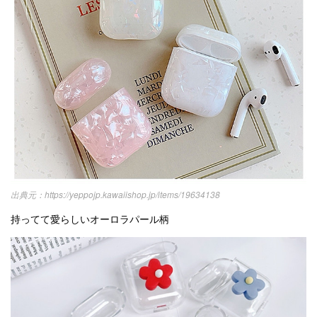
https://yeppojp.kawaiishop.jp/items/19634138
持ってて愛らしいオーロラパール柄