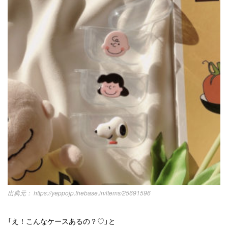
https://yeppojp.thebase.in/items/25691596
「え！こんなケースあるの？♡」と