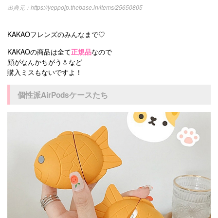
https://yeppojp.thebase.in/items/25650805
KAKAOフレンズのみんなまで♡
KAKAOの商品は全て
正規品
なので
顔がなんかちがう💧など
購入ミスもないですよ！
個性派AirPodsケースたち