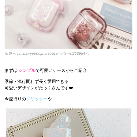
https://yeppojp.thebase.in/items/25268474
まずは
シンプル
で可愛いケースからご紹介！
季節・流行問わず長く愛用できる
可愛いデザインがたっくさんです❤️
今流行りの
グリッター
や