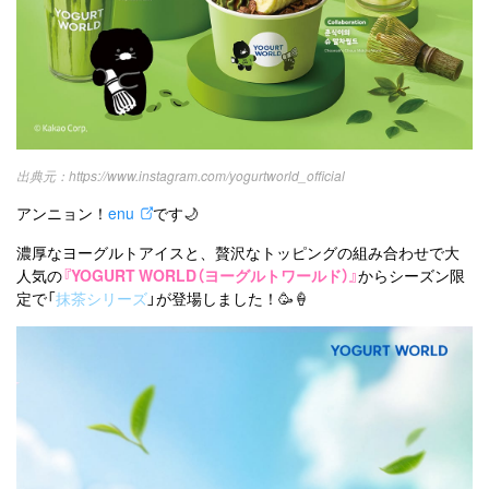
https://www.instagram.com/yogurtworld_official
アンニョン！
enu
です🌙
濃厚なヨーグルトアイスと、贅沢なトッピングの組み合わせで大
人気の
『YOGURT WORLD（ヨーグルトワールド）』
からシーズン限
定で「
抹茶シリーズ
」が登場しました！🥳🍦