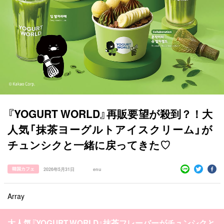
『YOGURT WORLD』再販要望が殺到？！大
すべての記事
人気「抹茶ヨーグルトアイスクリーム」が
チュンシクと一緒に戻ってきた♡
manimani について
カテゴリー一覧
韓国カフェ
2026年5月31日
enu
韓国
オルチャン
韓国コスメ
韓国トレンド
タグ一覧
韓国旅行
韓国ファッション
韓国アイドル
Array
キュレーター一覧
メイク
k-pop
コスメ
ファッション
大人気『YOGURT WORLD』抹茶フレーバーがチュンシクと
kpop
トレンド
韓国メイク
運営会社