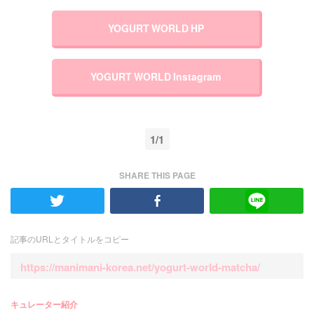
YOGURT WORLD HP
YOGURT WORLD Instagram
1/1
SHARE THIS PAGE
記事のURLとタイトルをコピー
https://manimani-korea.net/yogurt-world-matcha/
キュレーター紹介