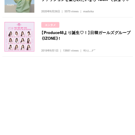
2020年9月28日
5575 views
madoka
エンタメ
【Produce48より誕生♡！】日韓ガールズグループ
《IZONE》!
2018年9月1日
13681 views
히나...♪*ﾟ