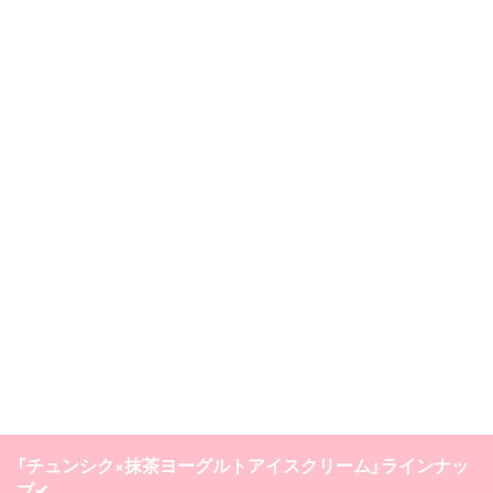
「チュンシク×抹茶ヨーグルトアイスクリーム」ラインナッ
プ✔