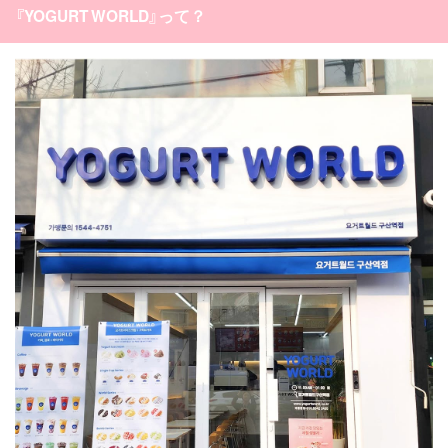
『YOGURT WORLD』って？