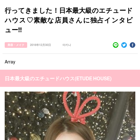
行ってきました！日本最大級のエチュード
ハウス♡素敵な店員さんに独占インタビ
ュー‼︎
美容・メイク
2016年12月30日
마키나
すべての記事
manimani について
Array
カテゴリー一覧
日本最大級のエチュードハウス(ETUDE HOUSE)
韓国
オルチャン
韓国コスメ
韓国トレンド
タグ一覧
韓国旅行
韓国ファッション
韓国アイドル
キュレーター一覧
メイク
k-pop
コスメ
ファッション
kpop
トレンド
韓国メイク
運営会社
オルチャンメイク
twice
人気
アイドル
利用規約
韓国ドラマ
カフェ
かわいい
プライバシーポリシー