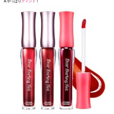
A.やっぱり
ティント
！