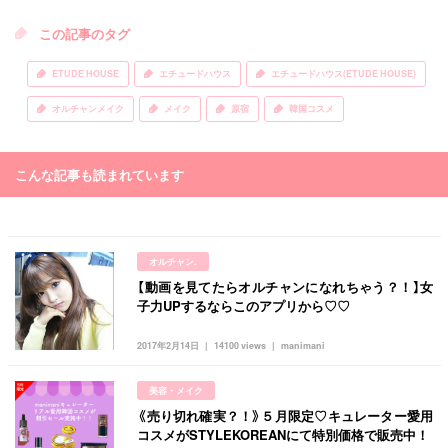
この記事のタグ
ETUDE HOUSE
エチュードハウス
エチュードハウス(ETUDE HOUSE)
オルチャンメイク
メイク
原宿
韓国コスメ
こんな記事も読まれています
オルチャン.
【動画を見てたらオルチャンになれちゃう？！】女
子力UPするならこのアプリから♡♡
2017年2月14日
14100 views
manimani
美容・メイク
《売り切れ確実？！》５月限定♡キュレーター愛用
コスメがSTYLEKOREANにて特別価格で販売中！