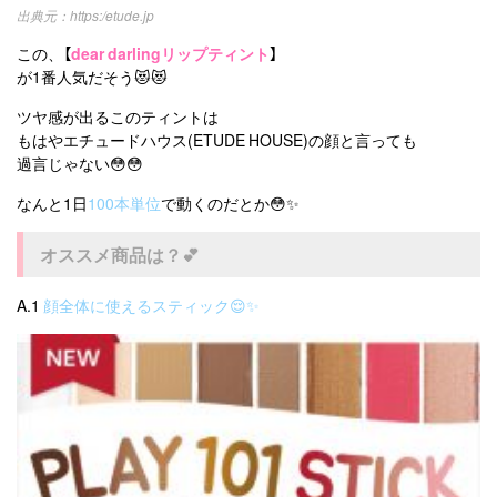
https:/etude.jp
この、【
dear darlingリップティント
】
が1番人気だそう😻😻
ツヤ感が出るこのティントは
もはやエチュードハウス(ETUDE HOUSE)の顔と言っても
過言じゃない😳😳
なんと1日
100本単位
で動くのだとか😳✨
オススメ商品は？💕
A.1
顔全体に使えるスティック😌✨