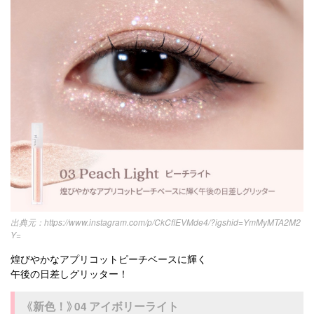
https://www.instagram.com/p/CkCflEVMde4/?igshid=YmMyMTA2M2
Y=
煌びやかなアプリコットピーチベースに輝く
午後の日差しグリッター！
《新色！》04 アイボリーライト