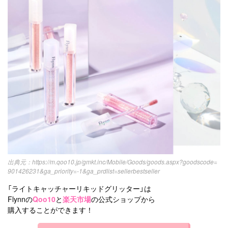
https://m.qoo10.jp/gmkt.inc/Mobile/Goods/goods.aspx?goodscode=
901426231&ga_priority=-1&ga_prdlist=sellerbestseller
「ライトキャッチャーリキッドグリッター」は
Flynnの
Qoo10
と
楽天市場
の公式ショップから
購入することができます！