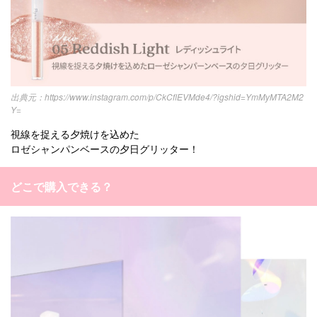
https://www.instagram.com/p/CkCflEVMde4/?igshid=YmMyMTA2M2
Y=
視線を捉える夕焼けを込めた
ロゼシャンパンベースの夕日グリッター！
どこで購入できる？