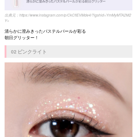
https://www.instagram.com/p/CkCflEVMde4/?igshid=YmMyMTA2M2
Y=
清らかに澄みきったパステルパールが彩る
朝日グリッター！
02 ピンクライト