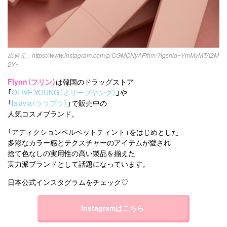
https://www.instagram.com/p/CGMCNyAFfhm/?igshid=YmMyMTA2M
2Y=
Flynn（フリン）
は韓国のドラッグストア
「
OLIVE YOUNG（オリーブヤング）
」や
「
lalavla（ララブラ）
」で販売中の
人気コスメブランド。
「アディクションベルベットティント」をはじめとした
多彩なカラー感とテクスチャーのアイテムが愛され
捨て⾊なしの実⽤性の⾼い製品を揃えた
実⼒派ブランドとして話題になっています。
日本公式インスタグラムをチェック♡
Instagramはこちら