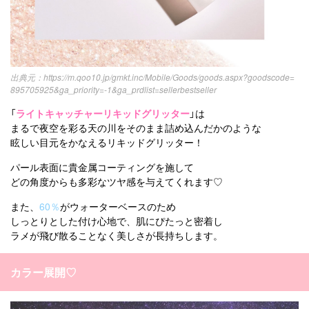
https://m.qoo10.jp/gmkt.inc/Mobile/Goods/goods.aspx?goodscode=
895705925&ga_priority=-1&ga_prdlist=sellerbestseller
「
ライトキャッチャーリキッドグリッター
」は
まるで夜空を彩る天の川をそのまま詰め込んだかのような
眩しい目元をかなえるリキッドグリッター！
パール表面に貴金属コーティングを施して
どの角度からも多彩なツヤ感を与えてくれます♡
また、
60％
がウォーターベースのため
しっとりとした付け心地で、肌にぴたっと密着し
ラメが飛び散ることなく美しさが長持ちします。
カラー展開♡