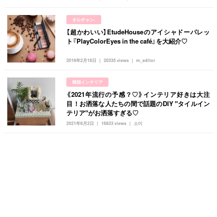
オルチャン.
【超かわいい】EtudeHouseのアイシャドーパレッ
ト『PlayColorEyes in the café』を大紹介♡
2016年2月16日
20335 views
m_editor
韓国インテリア
《2021年流行の予感？♡》インテリア好きは大注
目！お洒落な人たちの間で話題のDIY "タイルイン
テリア"がお洒落すぎる♡
2021年6月2日
16833 views
소미