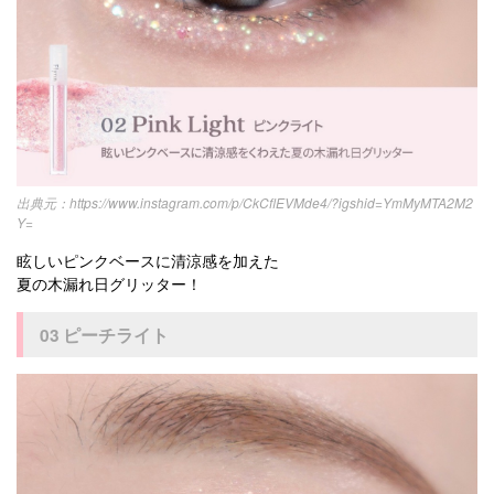
https://www.instagram.com/p/CkCflEVMde4/?igshid=YmMyMTA2M2
Y=
眩しいピンクベースに清涼感を加えた
夏の木漏れ日グリッター！
03 ピーチライト