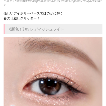
https://www.instagram.com/p/CkCflEVMde4/?igshid=YmMyMTA2M2
Y=
優しいアイボリーベースでほのかに輝く
春の日差しグリッター！
《新色！》05 レディッシュライト