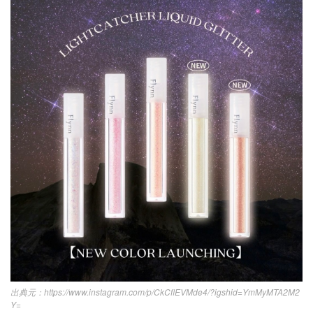
https://www.instagram.com/p/CkCflEVMde4/?igshid=YmMyMTA2M2
Y=