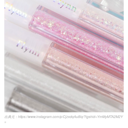
キュレーター一覧
メイク
k-pop
コスメ
ファッション
kpop
トレンド
韓国メイク
運営会社
オルチャンメイク
twice
人気
アイドル
利用規約
韓国ドラマ
カフェ
かわいい
プライバシーポリシー
お問い合わせ
https://www.instagram.com/p/CjzxdqAu8lq/?igshid=YmMyMTA2M2Y
=