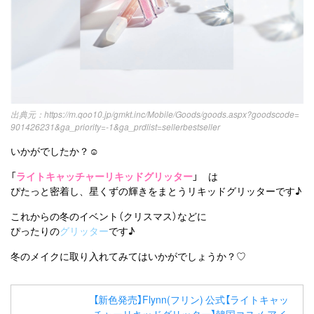
https://m.qoo10.jp/gmkt.inc/Mobile/Goods/goods.aspx?goodscode=
901426231&ga_priority=-1&ga_prdlist=sellerbestseller
いかがでしたか？☺︎
「
ライトキャッチャーリキッドグリッター
」 は
ぴたっと密着し、星くずの輝きをまとうリキッドグリッターです♪
これからの冬のイベント（クリスマス）などに
ぴったりの
グリッター
です♪
冬のメイクに取り入れてみてはいかがでしょうか？♡
【新色発売】Flynn(フリン) 公式【ライトキャッ
チャーリキッドグリッター】韓国コスメ アイ