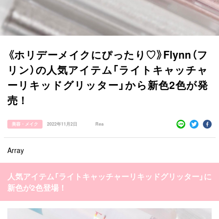
《ホリデーメイクにぴったり♡》Flynn（フ
リン）の人気アイテム「ライトキャッチャ
ーリキッドグリッター」から新色2色が発
売！
美容・メイク
2022年11月2日
Rea
Array
すべての記事
manimani について
人気アイテム「ライトキャッチャーリキッドグリッター」に
新色が2色登場！
カテゴリー一覧
韓国
オルチャン
韓国コスメ
韓国トレンド
タグ一覧
韓国旅行
韓国ファッション
韓国アイドル