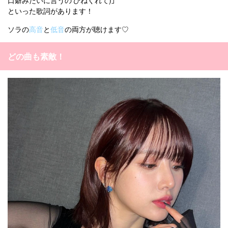
といった歌詞があります！
ソラの
高音
と
低音
の両方が聴けます♡
どの曲も素敵！