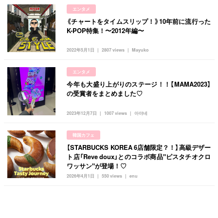
エンタメ
《チャートをタイムスリップ！》10年前に流行った
K-POP特集！〜2012年編〜
2022年5月1日
2807 views
Mayuko
エンタメ
今年も大盛り上がりのステージ！！【MAMA2023】
の受賞者をまとめました♡
2023年12月7日
1007 views
아야네
韓国カフェ
【STARBUCKS KOREA 6店舗限定？！】高級デザー
ト店「Reve doux」とのコラボ商品"ピスタチオクロ
ワッサン"が登場！♡
2026年4月1日
550 views
enu