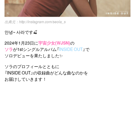
利用規約
韓国ドラマ
カフェ
かわいい
プライバシーポリシー
http://instagram.com/seola_s
お問い合わせ
안녕~ 사라です🍒
2024年1月23日に
宇宙少女(WJSN)
の
ソラ
が1stシングルアルバム『
INSIDE OUT
』で
ソロデビューを果たしました✨
ソラのプロフィールとともに
『INSIDE OUT』の収録曲がどんな曲なのかを
お届けしていきます！