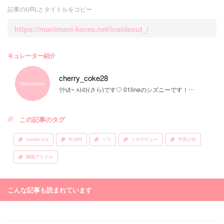
記事のURLとタイトルをコピー
https://manimani-korea.net/insideout_/
キュレーター紹介
cherry_coke28
안녕~ 사라(さら)です♡ 01lineのシズニーです！韓国アイドル、韓国ドラマの情報をお届けしていきます♡
この記事のタグ
inside out
WJSN
ソラ
ソロデビュー
宇宙少女
韓国アイドル
こんな記事も読まれています