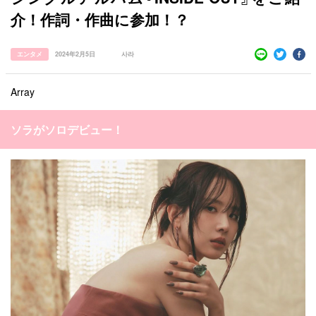
介！作詞・作曲に参加！？
エンタメ
2024年2月5日
사라
Array
ソラがソロデビュー！
すべての記事
manimani について
カテゴリー一覧
韓国
オルチャン
韓国コスメ
韓国トレンド
タグ一覧
韓国旅行
韓国ファッション
韓国アイドル
キュレーター一覧
メイク
k-pop
コスメ
ファッション
kpop
トレンド
韓国メイク
運営会社
オルチャンメイク
twice
人気
アイドル