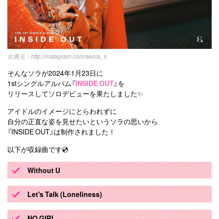
http://instagram.com/seola_s
そんなソラが2024年1月23日に
1stシングルアルバム『
INSIDE OUT
』を
リリースしてソロデビューを果たしました✨
アイドルのイメージにとらわれずに
自分の正直な姿を見せたいというソラの思いから
『INSIDE OUT』は制作されました！
以下が収録曲です💿
Without U
Let's Talk (Loneliness)
NO GIRL