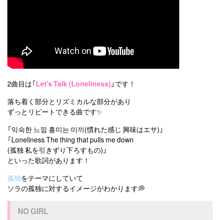
2曲目は「
Let's Talk (Loneliness)
」です！
落ち着く部分とリズミカルな部分があり
ずっとリピートできる曲です✨
「익숙한 느낌 흥미는 미끼(慣れた感じ 興味はエサ)」
「Loneliness The thing that pulls me down
(孤独 私を引きずり下ろすもの)」
といった歌詞があります！
孤独
をテーマにしていて
ソラの孤独に対するイメージがわかります💭
NO GIRL