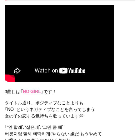
3曲目は『
NO GIRL
』です！
タイトル通り、ポジティブなことよりも
「NO」というネガティブなことを言ってしまう
女の子の恋する気持ちを歌っています💭
「‘안 할래’, ‘싫은데’, ‘그만 좀 해’
버릇처럼 말해 삐딱하게(やらない 嫌だ もうやめて
口癖みたいに言うの ひねくれて)」