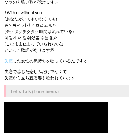
ソラの力強い歌が聴けます✨
「With or without you
(あなたがいてもいなくても)
째깍째깍 시간은 흐르고 있어
(チクタクチクタク時間は流れている)
이렇게 더 멈춰있을 수는 없어
(このまま止まっていられない)」
といった歌詞があります💭
失恋
した女性の気持ちを歌っているんです💧
失恋で感じた悲しみだけでなくて
失恋から立ち直る姿も歌われています！
Let's Talk (Loneliness)