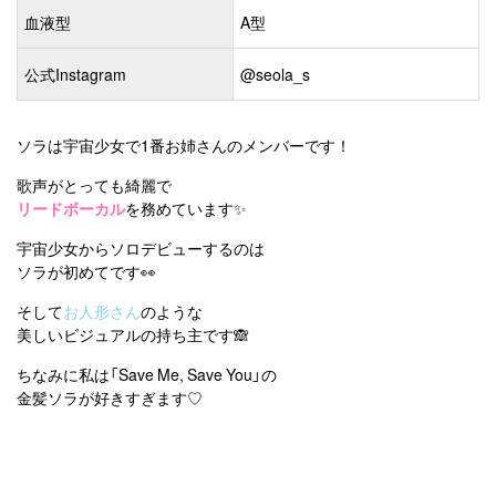
血液型
A型
公式Instagram
@seola_s
ソラは宇宙少女で1番お姉さんのメンバーです！
歌声がとっても綺麗で
リードボーカル
を務めています✨
宇宙少女からソロデビューするのは
ソラが初めてです👀
そして
お人形さん
のような
美しいビジュアルの持ち主です🙈
ちなみに私は「Save Me, Save You」の
金髪ソラが好きすぎます♡