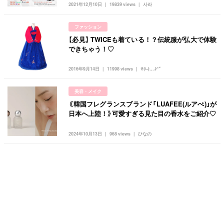
2021年12月10日
19839 views
사라
ファッション
【必見】 TWICEも着ている！？伝統服が弘大で体験
できちゃう！♡
2016年9月14日
11998 views
히나...♪*ﾟ
美容・メイク
《韓国フレグランスブランド「LUAFEE(ルアぺ)」が
日本へ上陸！》可愛すぎる見た目の香水をご紹介♡
2024年10月13日
968 views
ひなの