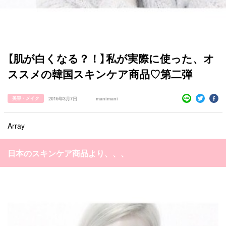
すべての記事
【肌が白くなる？！】私が実際に使った、オ
manimani について
ススメの韓国スキンケア商品♡第二弾
カテゴリー一覧
韓国
オルチャン
韓国コスメ
韓国トレンド
美容・メイク
2016年3月7日
manimani
タグ一覧
韓国旅行
韓国ファッション
韓国アイドル
Array
キュレーター一覧
メイク
k-pop
コスメ
ファッション
kpop
トレンド
韓国メイク
運営会社
日本のスキンケア商品より、、、
オルチャンメイク
twice
人気
アイドル
利用規約
韓国ドラマ
カフェ
かわいい
プライバシーポリシー
お問い合わせ