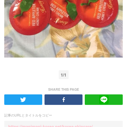
1/1
SHARE THIS PAGE
記事のURLとタイトルをコピー
https://manimani-korea.net/korea-skincare/