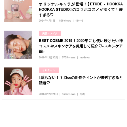
オリジナルキャラが登場！【ETUDE × HOOKKA
HOOKKA STUDIO】のコラボコスメが淡くて可愛
すぎる♡
2024年4月1日
856 views
아야네
美容・メイク
BEST COSME 2019！2020年にも使い続けたい神
コスメやスキンケアを厳選して紹介♡~スキンケア
編~
2019年12月30日
5755 views
madoka
オルチャン.
【落ちない！？】3ceの新作ティントが優秀すぎると
話題♡
2016年12月21日
4595 views
사리