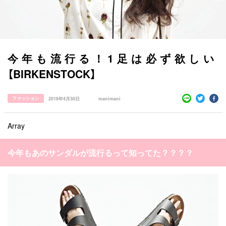
今年も流行る！1足は必ず欲しい
【BIRKENSTOCK】
すべての記事
ファッション
2016年4月30日
manimani
manimani について
カテゴリー一覧
Array
韓国
オルチャン
韓国コスメ
韓国トレンド
タグ一覧
韓国旅行
韓国ファッション
韓国アイドル
今年もあのサンダルが流行るって知ってた？？？？
キュレーター一覧
メイク
k-pop
コスメ
ファッション
kpop
トレンド
韓国メイク
運営会社
オルチャンメイク
twice
人気
アイドル
利用規約
韓国ドラマ
カフェ
かわいい
プライバシーポリシー