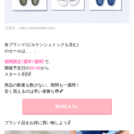
https://www.twitter.com
各ブランド(ビルケンシュトックも含む)
のセールは、、、
期間限定（通常1週間）
で、
開催予定日の
20:00
から
スタート✌✌✌
商品の数量も数少ない、期間も一週間！
安く買えるのは早い者勝ち😳💕
MUSE & Co
ブランド品をお得に買い物しよう✌️