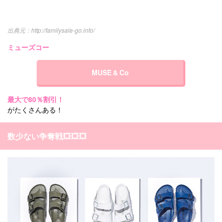
http://familysale-go.info/
ミューズコー
MUSE & Co
最大で80％割引！
がたくさんある！
数少ない争奪戦💥💥💥