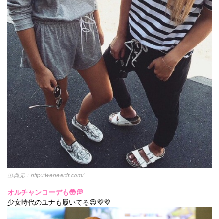
http://weheartit.com/
オルチャンコーデも😳💭
少女時代のユナも履いてる😍💜💜