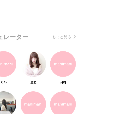
ュレーター
もっと見る
치타
요꼬
사라