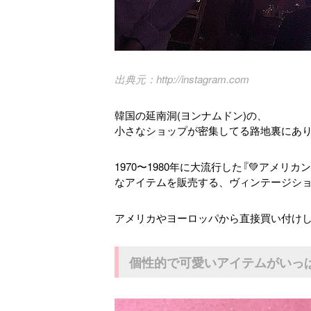
http://instagram.com
韓国の延南洞(ヨンナムドン)の、
小さなショップが密集してる路地裏にあり
1970〜1980年に大流行した『💚アメリカ
なアイテムを販売する、ヴィンテージショ
アメリカやヨーロッパから直接買い付けして
個性的で可愛いアイテムがいっ