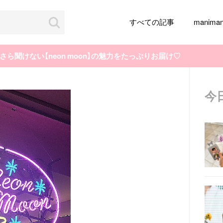
すべての記事
manim
ら聞けない【neon moon】の魅力をたっぷりお届け♡
今
韓国旅行
韓国ファッション
韓国アイドル
メイク
k-pop
アイドル
韓国ドラマ
カフェ
かわいい