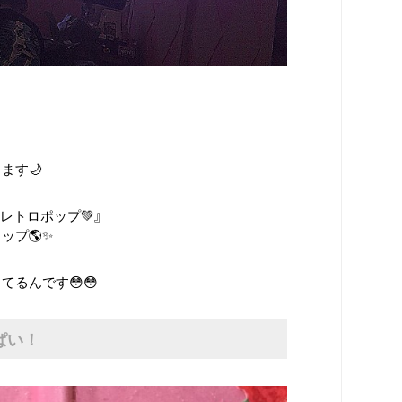
ます🌙
ンレトロポップ💚』
ップ🌎✨
るんです😳😳
ぱい！