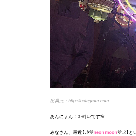
http://instagram.com
あんにょん！마키나です🌸
みなさん、最近【🌙💜
neon moon
💜🌙】