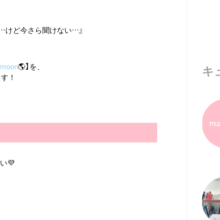
…けど今さら聞けない…』
 moon
🌎】を、
キ
ます！
い💜