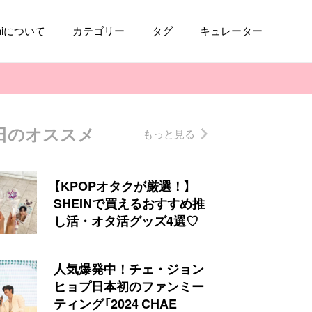
aniについて
カテゴリー
タグ
キュレーター
日のオススメ
もっと見る
コスメ
ファッション
kpop
トレンド
【KPOPオタクが厳選！】
SHEINで買えるおすすめ推
し活・オタ活グッズ4選♡
人気爆発中！チェ・ジョン
ヒョプ日本初のファンミー
ティング「2024 CHAE