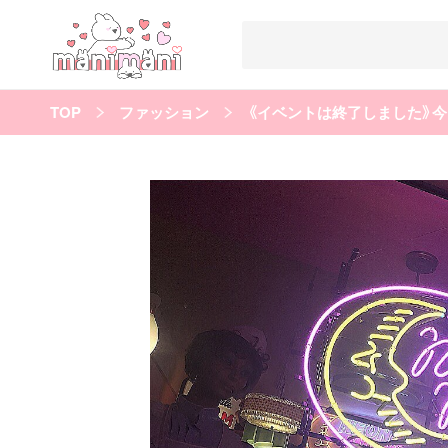
TOP
ファッション
《イベントは終了しました》今さ
すべての記事
manimani について
カテゴリー一覧
韓国
オルチャン
韓国コスメ
韓国トレンド
タグ一覧
韓国メイク
オルチャンメイク
twice
人気
キュレーター一覧
運営会社
利用規約
プライバシーポリシー