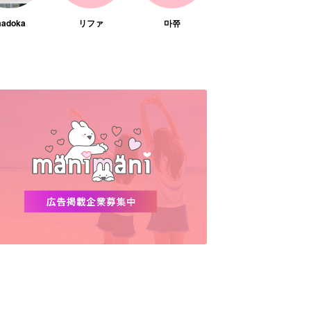
adoka
リファ
마쮸