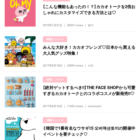
【こんな機能もあったの！？】カカオトークを2倍お
しゃれにカスタマイズできる方法とは♡
2018年1月31日
30507 views
윤이
韓国トレンド
みんな大好き！カカオフレンズ♡日本から買える
大人気グッズ特集！
2017年9月18日
33994 views
사리
美容・メイク
【絶対ゲットするべき‼︎】THE FACE SHOPから可愛
すぎるカカオトークとのコラボコスメが新発売‼︎♡
2017年9月10日
11205 views
manimani
韓国トレンド
《韓国で1番有名なウサギ‼︎》오버액션토끼の開催中
イベントを要チェック♡