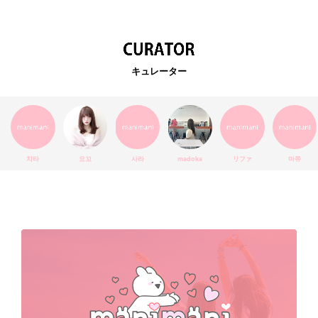
韓国カフェ
スキンケア
韓国ブランド
KPOPアイドル
EXO
韓国語
ダイエット
stylekorean
3CE
キュレーター
インスタ映え
韓国グルメ
スタイルコリアン
インスタグラム
SEVENTEEN
セルカ
おしゃれ
エチュードハウス
防弾少年団
アプリ
韓国料理
コラボ
YouTube
少女時代
SNS映え
アイシャドウ
치타
요꼬
사라
madoka
リファ
마쮸
弘大
クッションファンデ
ハングル
旅行
MAY
Netflix
NCT
BLACKPINK
インスタ
おすすめ
デビュー
渡韓
明洞
ソウル
オシャレ
夏
ホンデ
韓国雑貨