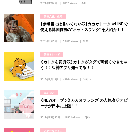
韓国
オルチャン
韓国コスメ
韓国トレンド
2021年12月6日
8837 views
소미
タグ一覧
韓国旅行
韓国ファッション
韓国アイドル
韓国文化・生活
キュレーター一覧
メイク
k-pop
コスメ
ファッション
【参考書には書いてない♡】カカオトークやLINEで
使える韓国特有の"ネットスラング"を大紹介！！
kpop
トレンド
韓国メイク
運営会社
2020年3月16日
10705 views
요꼬
オルチャンメイク
twice
人気
アイドル
利用規約
韓国ドラマ
カフェ
かわいい
韓国トレンド
プライバシーポリシー
《カトクを変身♡》カトクがタダで可愛くできちゃ
う！！♡神アプリ知ってる？！
お問い合わせ
2019年1月19日
43964 views
아리사
エンタメ
《NEWオープン》カカオフレンズ の人気者♡アピ
ーチが日本に上陸！！
2018年12月23日
16831 views
치타
スクールライフ