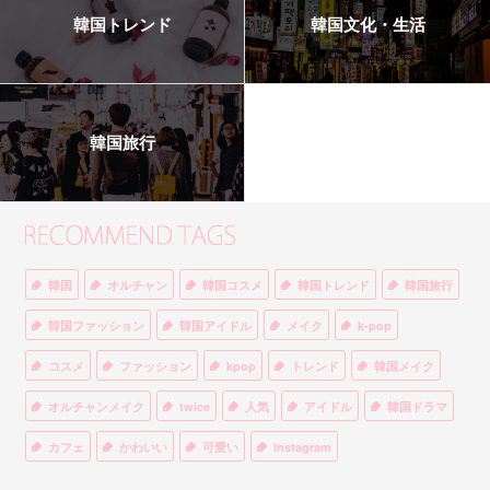
韓国トレンド
韓国文化・生活
韓国旅行
韓国
オルチャン
韓国コスメ
韓国トレンド
韓国旅行
韓国ファッション
韓国アイドル
メイク
k-pop
コスメ
ファッション
kpop
トレンド
韓国メイク
オルチャンメイク
twice
人気
アイドル
韓国ドラマ
カフェ
かわいい
可愛い
Instagram
オルチャンファッション
BTS
美容
ティント
リップ