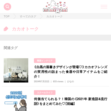
TOP
すべてのタグ
カカオトーク
カカオトーク
関連タグ
韓国インテリア
《白黒の落書きデザインが登場♡》カカオフレンズ
の実用性の詰まった食器や日常アイテムをご紹
介！
2024年7月22日
833 views
ひなの
すべての記事
スクールライフ
manimani について
何個当てられる？！韓国の《2021年 新造語&流行
語》をまとめてみた♡【前編】
カテゴリー一覧