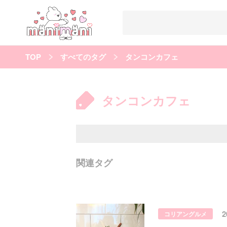
TOP
すべてのタグ
タンコンカフェ
すべての記事
manimani について
タンコンカフェ
カテゴリー一覧
韓国
オルチャン
韓国コスメ
韓国トレンド
タグ一覧
韓国メイク
オルチャンメイク
twice
人気
キュレーター一覧
関連タグ
運営会社
利用規約
プライバシーポリシー
コリアングルメ