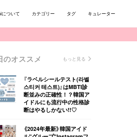
aniについて
カテゴリー
タグ
キュレーター
日のオススメ
もっと見る
コスメ
ファッション
kpop
トレンド
『ラベルシールテスト(라벨
스티커 테스트)』はMBTI診
断並みの正確性！？韓国ア
イドルにも流行中の性格診
断はやるしかない!!♡
《2024年最新》韓国アイド
ル"グループ"Instagramフ