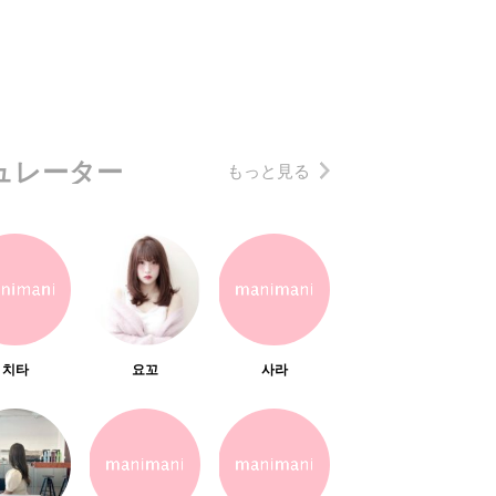
ュレーター
もっと見る
치타
요꼬
사라