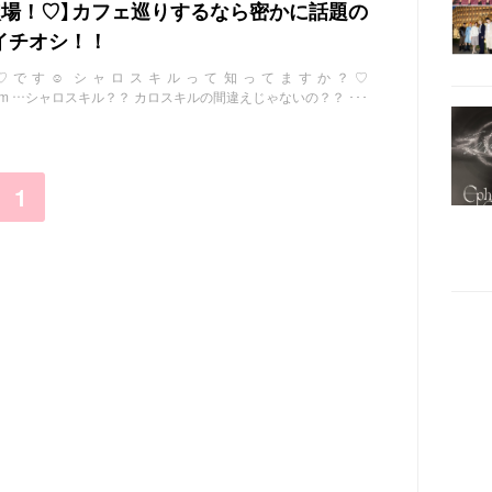
穴場！♡】カフェ巡りするなら密かに話題の
イチオシ！！
i♡です☺︎ シャロスキルって知ってますか？♡
agram.com …シャロスキル？？ カロスキルの間違えじゃないの？？ ･･･
1