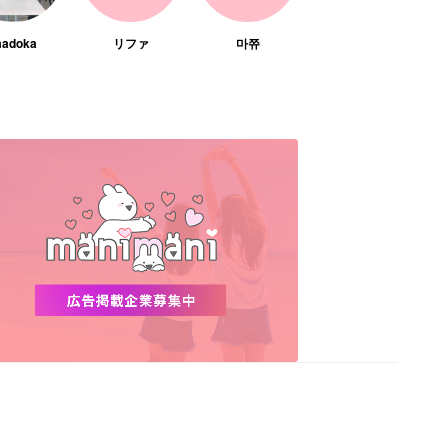
adoka
リファ
마쮸