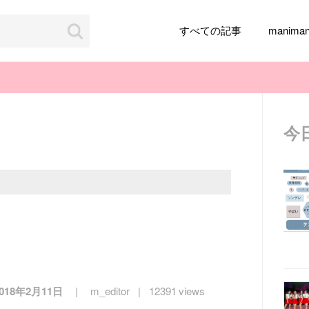
すべての記事
manim
今
韓国旅行
韓国ファッション
韓国アイドル
メイク
k-pop
アイドル
韓国ドラマ
カフェ
かわいい
2018年2月11日
m_editor
12391 views