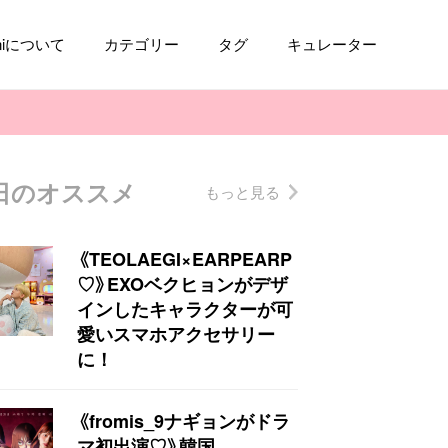
aniについて
カテゴリー
タグ
キュレーター
日のオススメ
もっと見る
コスメ
ファッション
kpop
トレンド
《TEOLAEGI×EARPEARP
♡》EXOベクヒョンがデザ
インしたキャラクターが可
愛いスマホアクセサリー
に！
《fromis_9ナギョンがドラ
マ初出演♡》韓国