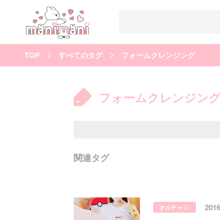
TOP
すべてのタグ
フォームクレンジング
すべての記事
manimani について
フォームクレンジン
カテゴリー一覧
韓国
オルチャン
韓国コスメ
韓国トレンド
タグ一覧
韓国メイク
オルチャンメイク
twice
人気
キュレーター一覧
関連タグ
運営会社
利用規約
プライバシーポリシー
201
オルチャン.