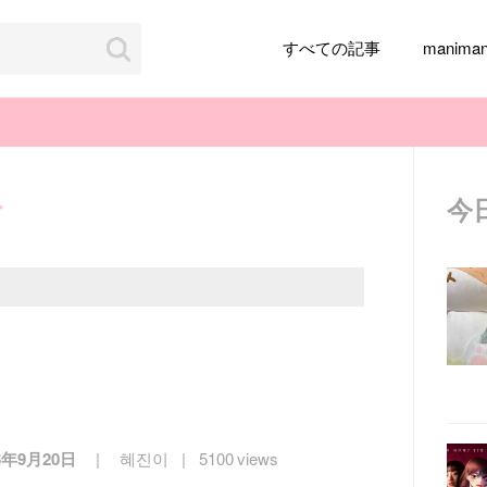
すべての記事
manim
今
グ
韓国旅行
韓国ファッション
韓国アイドル
メイク
k-pop
アイドル
韓国ドラマ
カフェ
かわいい
6年9月20日
혜진이
5100 views