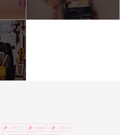
メイク
k-pop
コスメ