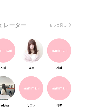
ュレーター
もっと見る
치타
요꼬
사라
adoka
リファ
마쮸