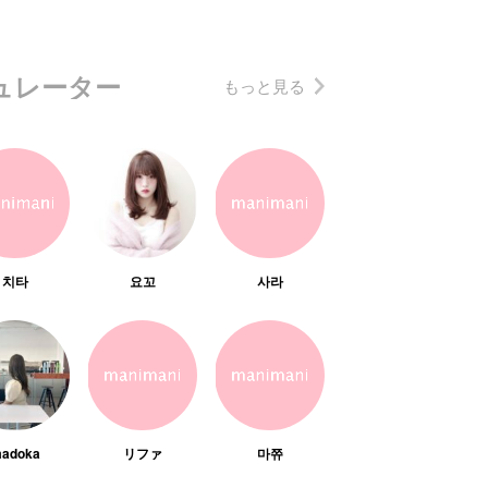
ュレーター
もっと見る
치타
요꼬
사라
adoka
リファ
마쮸