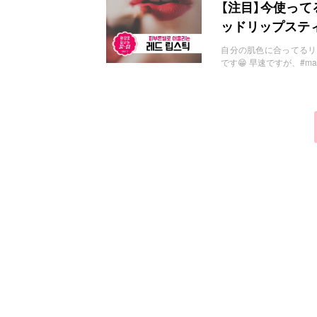
お問い合わせ
【注目】今使っ
ッドリップステ
自分の肌色に合ってるリップ持っ
です😁 早速ですが、#m