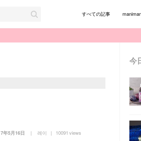
すべての記事
manim
今
韓国旅行
韓国ファッション
韓国アイドル
メイク
k-pop
アイドル
韓国ドラマ
カフェ
かわいい
17年5月16日
레이
10091 views