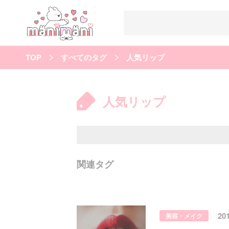
TOP
すべてのタグ
人気リップ
すべての記事
manimani について
人気リップ
カテゴリー一覧
韓国
オルチャン
韓国コスメ
韓国トレンド
タグ一覧
韓国メイク
オルチャンメイク
twice
人気
キュレーター一覧
関連タグ
運営会社
利用規約
プライバシーポリシー
20
美容・メイク