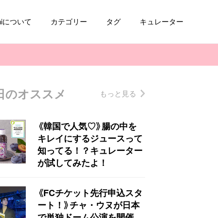
aniについて
カテゴリー
タグ
キュレーター
日のオススメ
もっと見る
コスメ
ファッション
kpop
トレンド
《韓国で人気♡》腸の中を
キレイにするジュースって
知ってる！？キュレーター
が試してみたよ！
《FCチケット先行申込スタ
ート！》チャ・ウヌが日本
で単独ドーム公演を開催