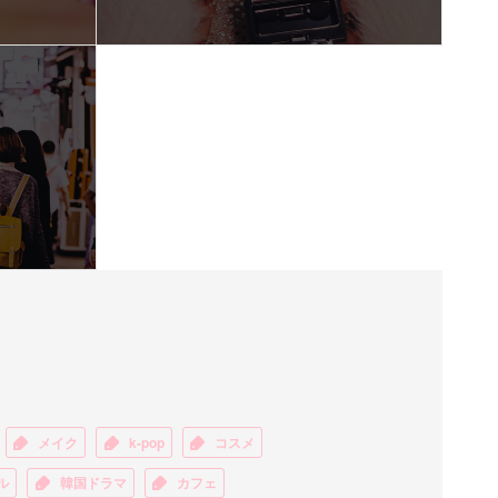
メイク
k-pop
コスメ
ル
韓国ドラマ
カフェ