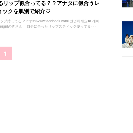
てるリップ似合ってる？？アナタに似合うレ
ィックを肌別で紹介♡
てる？ https://www.facebook.com/ 안녕하세요❤️ 레이
anigirlの皆さん！ 自分に合ったリップスティック使ってま･･･
1