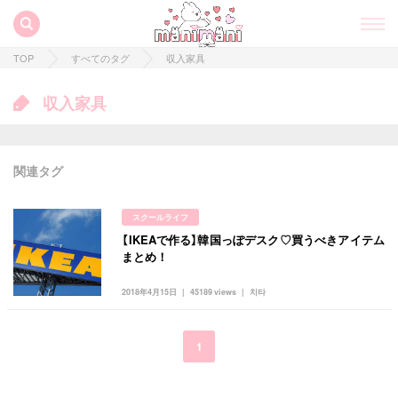
TOP
すべてのタグ
収入家具
収入家具
関連タグ
スクールライフ
【IKEAで作る】韓国っぽデスク♡買うべきアイテム
すべての記事
まとめ！
manimani について
2018年4月15日
45189 views
치타
カテゴリー一覧
韓国
オルチャン
韓国コスメ
韓国トレンド
1
タグ一覧
韓国旅行
韓国ファッション
韓国アイドル
キュレーター一覧
メイク
k-pop
コスメ
ファッション