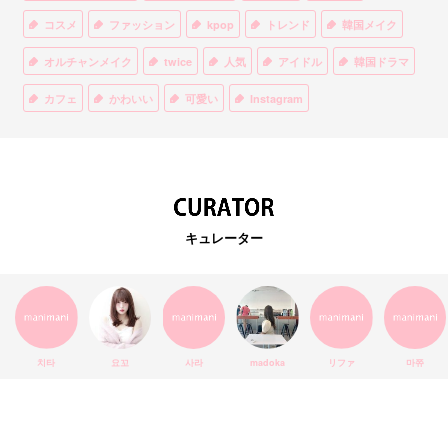
コスメ
ファッション
kpop
トレンド
韓国メイク
オルチャンメイク
twice
人気
アイドル
韓国ドラマ
カフェ
かわいい
可愛い
Instagram
オルチャンファッション
BTS
美容
ティント
リップ
韓国カフェ
スキンケア
韓国ブランド
KPOPアイドル
EXO
韓国語
ダイエット
stylekorean
3CE
キュレーター
インスタ映え
韓国グルメ
スタイルコリアン
インスタグラム
SEVENTEEN
セルカ
おしゃれ
エチュードハウス
防弾少年団
アプリ
韓国料理
コラボ
YouTube
少女時代
SNS映え
アイシャドウ
치타
요꼬
사라
madoka
リファ
마쮸
弘大
クッションファンデ
ハングル
旅行
MAY
Netflix
NCT
BLACKPINK
インスタ
おすすめ