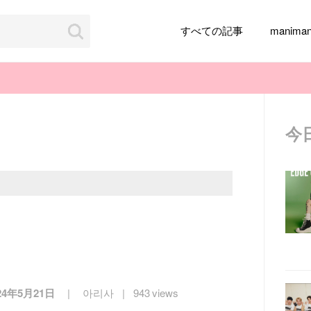
すべての記事
manim
今
韓国旅行
韓国ファッション
韓国アイドル
メイク
k-pop
アイドル
韓国ドラマ
カフェ
かわいい
24年5月21日
아리사
943 views