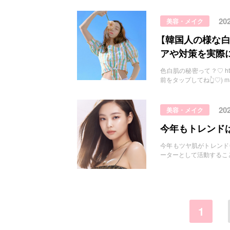
20
美容・メイク
【韓国人の様な
アや対策を実際
色白肌の秘密って？♡ https:/
前をタップしてね👆♡) man
20
美容・メイク
今年もトレンド
今年もツヤ肌がトレンド🌞✨ h
ーターとして活動するこ
1