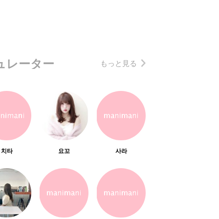
ュレーター
もっと見る
치타
요꼬
사라