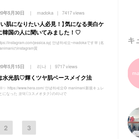
20年5月30日
madoka
7417 views
白い肌になりたい人必見！】気になる美白ケ
に韓国の人に聞いてみました！♡
キ
/instagram.com/jessica.syj 안녕하세요~madokaです🌸 (名
imaniのinstagram質
20年5月15日
리나
9717 views
は水光肌♡輝くツヤ肌ベースメイク法
ttps://www.hera.com/ 안녕하세요🌻 manimani新規キュレ
とになった 코덕（コスメオタク）の리나で
2
3