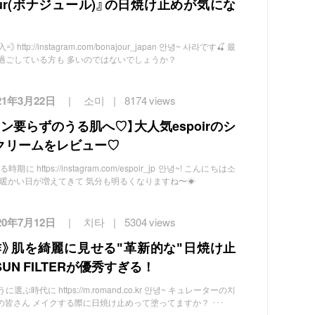
jour(ボナジュール)』の日焼け止めが気にな
p://instagram.com/bonajour_japan 안녕~ 사라です🍒 最
過ごしている方も 多いのではないでしょうか？
21年3月22日
소미
8174 views
ン要らずのうる肌へ♡】大人気espoirのシ
クリームをレビュー♡
ttps://instagram.com/espoir_jp 안녕~! こんにちは소
と暖かい日が増えてきて 気分も明るくなりますね〜☀
20年7月12日
치타
5304 views
新作》肌を綺麗に見せる″革新的な″日焼け止
SUN FILTERが優秀すぎる！
時代に https://m.romand.co.kr 안녕~ キュレーターの치
irlの皆さん メイクする際に日焼け止めって塗ってますか？ ･･･