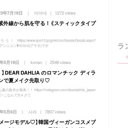
23年7月19日
아야네
1272 views
紫外線から肌を守る！《スティックタイプ
://www.qoo10.jp/gmkt.inc/Goods/Goods.aspx?
ラ
883 アンニョン❣️아야네(アヤネ)です
2年5月19日
konan
2546 views
DEAR DAHLIA のロマンチック ディラ
ョンで夏メイク先取り♡
新作が発表！！ https://instagram.com/deardahlia_japan
✨こなんです♪ さて
2年5月6日
사라
7807 views
イメージモデル♡】韓国ヴィーガンコスメブ