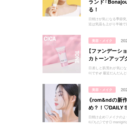
ランド『Bona
る！
日焼けが気になる季節突入💨 htt
近は気温も上がり半袖で
20
美容・メイク
【ファンデーショ
カトーンアップ
日差しと肌荒れが気になる時期に h
미です🌿 最近だんだん
20
美容・メイク
《rom&ndの
め？！♡DAILY 
日焼け止め♡メイクのように選ぶ
타（ちた）です◎ manig