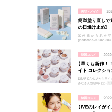
20
美容・メイク
簡単塗り直しで
の日焼け止め》
紫外線から肌を守ろう！ https
goodscode=990829
202
韓国コスメ
【早くも新作！！】
イト コレクシ
DEAR DAHLIAから早くも夏の
みなさん안녕하세요~🇰
202
韓国コスメ
【IVEのレイが