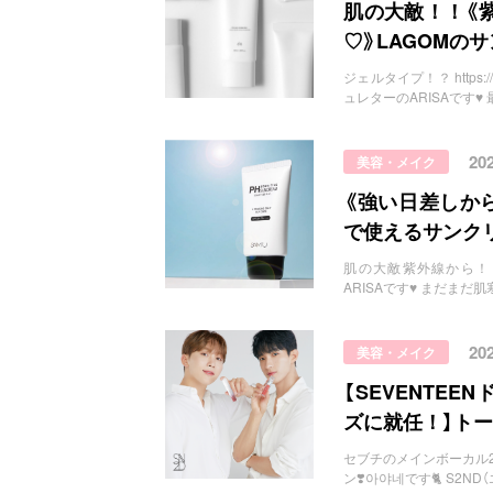
お問い合わせ
肌の大敵！！《
♡》LAGOMの
ジェルタイプ！？ https://
ュレターのARISAです♥
20
美容・メイク
《強い日差しか
で使えるサンク
肌の大敵紫外線から！！ s
ARISAです♥️ まだま
20
美容・メイク
【SEVENTE
ズに就任！】トー
セブチのメインボーカル2人がモデル
ン❣️아야네です🐈 S2