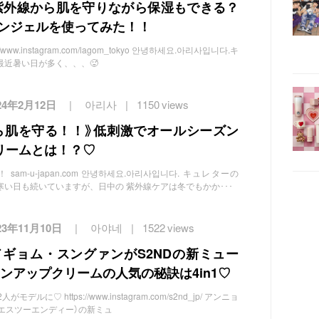
紫外線から肌を守りながら保湿もできる？
サンジェルを使ってみた！！
www.instagram.com/lagom_tokyo 안녕하세요.아리사입니다.キ
️ 最近暑い日が多く、、、🥵
24年2月12日
아리사
1150 views
ら肌を守る！！》低刺激でオールシーズン
リームとは！？♡
am-u-japan.com 안녕하세요.아리사입니다. キュレターの
だ肌寒い日も続いていますが、日中の 紫外線ケアは冬でもかか･･･
23年11月10日
아야네
1522 views
ENドギョム・スングァンがS2NDの新ミュー
ンアップクリームの人気の秘訣は4in1♡
に♡ https://www.instagram.com/s2nd_jp/ アンニョ
ND（エスツーエンディー）の新ミュ