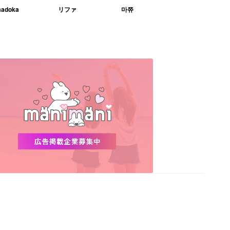
adoka
リファ
마쮸