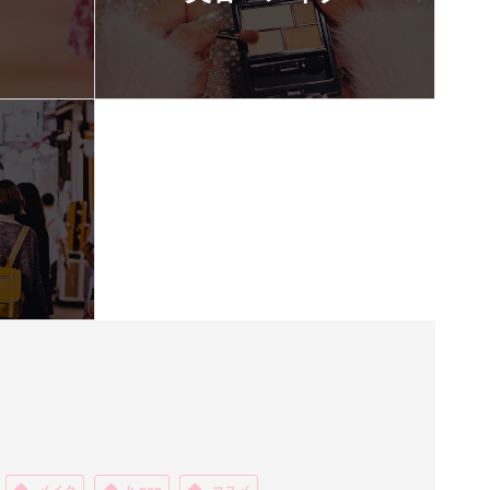
メイク
k-pop
コスメ