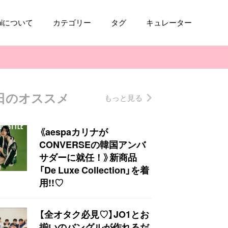
aniについて
カテゴリー
タグ
キュレーター
日のオススメ
もっと見る
コスメ
ファッション
kpop
トレンド
《aespaカリナが
CONVERSEの韓国アンバ
サダーに就任！》新商品
「De Luxe Collection」を着
用!!♡
【全オタク必見♡】JO1とお
揃いのバングルが作れるだ