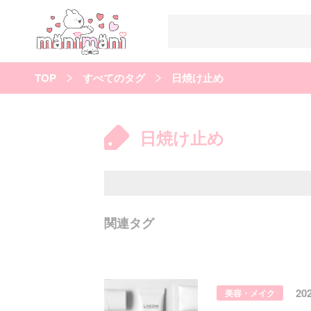
TOP
すべてのタグ
日焼け止め
すべての記事
manimani について
日焼け止め
カテゴリー一覧
韓国
オルチャン
韓国コスメ
韓国トレンド
タグ一覧
韓国メイク
オルチャンメイク
twice
人気
キュレーター一覧
関連タグ
運営会社
利用規約
プライバシーポリシー
20
美容・メイク