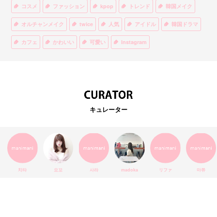
コスメ
ファッション
kpop
トレンド
韓国メイク
オルチャンメイク
twice
人気
アイドル
韓国ドラマ
カフェ
かわいい
可愛い
Instagram
オルチャンファッション
BTS
美容
ティント
リップ
韓国カフェ
スキンケア
韓国ブランド
KPOPアイドル
EXO
韓国語
ダイエット
stylekorean
3CE
キュレーター
インスタ映え
韓国グルメ
スタイルコリアン
インスタグラム
SEVENTEEN
セルカ
おしゃれ
エチュードハウス
防弾少年団
アプリ
韓国料理
コラボ
YouTube
少女時代
SNS映え
アイシャドウ
치타
요꼬
사라
madoka
リファ
마쮸
弘大
クッションファンデ
ハングル
旅行
MAY
Netflix
NCT
BLACKPINK
インスタ
おすすめ