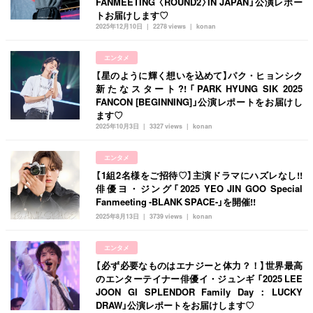
FANMEETING 〈ROUND2〉IN JAPAN」公演レポー
トお届けします♡
2025年12月10日
2278 views
konan
エンタメ
【星のように輝く想いを込めて】パク・ヒョンシク
新たなスタート?!「PARK HYUNG SIK 2025
FANCON [BEGINNING]」公演レポートをお届けし
ます♡
2025年10月3日
3327 views
konan
エンタメ
【1組2名様をご招待♡】主演ドラマにハズレなし!!
俳優ヨ・ジング「2025 YEO JIN GOO Special
Fanmeeting -BLANK SPACE-」を開催!!
2025年8月13日
3739 views
konan
エンタメ
【必ず必要なものはエナジーと体力？！】世界最高
のエンターテイナー俳優イ・ジュンギ 「2025 LEE
JOON GI SPLENDOR Family Day：LUCKY
DRAW」公演レポートをお届けします♡