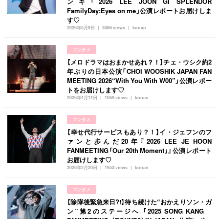
ンギ「2026 LEE JOON GI SPLENDOR
韓国
オルチャン
韓国コスメ
韓国トレンド
FamilyDay:Eyes on me」公演レポートお届けしま
タグ一覧
す♡
韓国旅行
韓国ファッション
韓国アイドル
2026年5月9日
3086 views
konan
キュレーター一覧
メイク
k-pop
コスメ
ファッション
エンタメ
kpop
トレンド
韓国メイク
運営会社
【メロドラマはおまかせあれ？！】チェ・ウシク約2
年ぶりの日本公演「CHOI WOOSHIK JAPAN FAN
オルチャンメイク
twice
人気
アイドル
利用規約
MEETING 2026“With You With W00”」公演レポー
トをお届けします♡
韓国ドラマ
カフェ
かわいい
プライバシーポリシー
2026年4月11日
1069 views
konan
お問い合わせ
エンタメ
【幸せ代行サービスもあり？！】イ・ジェフンのフ
ァンと歩んだ20年『2026 LEE JE HOON
FANMEETING「Our 20th Moment」』公演レポート
お届けします♡
2026年2月20日
1953 views
konan
エンタメ
【除隊後緊急来日?!】待ち続けた“おかえりソン・ガ
ン”第2のステージへ 「2025 SONG KANG