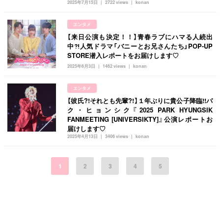
2025年7月15日
2722 views
konan
エンタメ
【来日公演も決定！！】青春ラブにハマる人続出
中⁈人気ドラマ「バニーとお兄さんたち」POP-UP
STORE潜入レポートをお届けします♡
2025年6月3日
1462 views
konan
エンタメ
【彼氏?!それとも先輩?!】１年ぶりに貴公子降臨!!パ
ク・ヒョンシク『2025 PARK HYUNGSIK
FANMEETING [UNIVERSIKTY]』公演レポートお
届けします♡
2025年4月13日
3406 views
konan
1
2
3
4
5