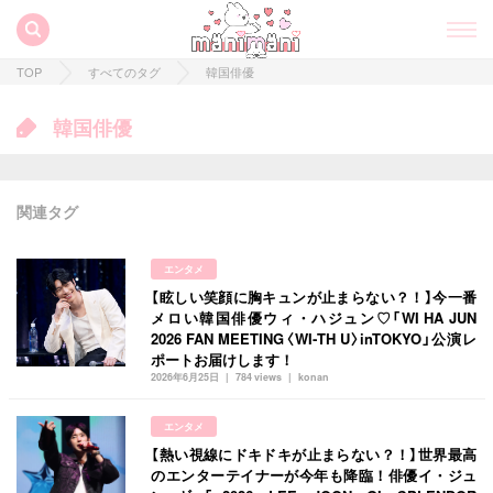
TOP
すべてのタグ
韓国俳優
韓国俳優
関連タグ
エンタメ
【眩しい笑顔に胸キュンが止まらない？！】今一番
メロい韓国俳優ウィ・ハジュン♡「WI HA JUN
2026 FAN MEETING〈WI‐TH U〉inTOKYO」公演レ
ポートお届けします！
2026年6月25日
784 views
konan
すべての記事
エンタメ
manimani について
【熱い視線にドキドキが止まらない？！】世界最高
のエンターテイナーが今年も降臨！俳優イ・ジュ
カテゴリー一覧