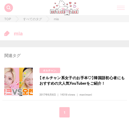
TOP
すべてのタグ
mia
mia
関連タグ
オルチャン.
【オルチャン系女子のお手本♡】韓国語初心者にも
すべての記事
おすすめの大人気YouTuberをご紹介！
manimani について
2017年6月8日
14318 views
manimani
カテゴリー一覧
韓国
オルチャン
韓国コスメ
韓国トレンド
1
タグ一覧
韓国旅行
韓国ファッション
韓国アイドル
キュレーター一覧
メイク
k-pop
コスメ
ファッション