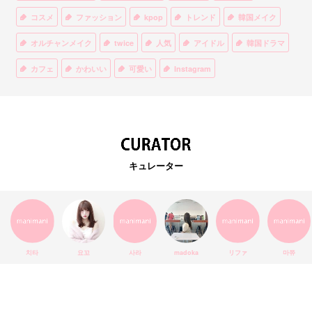
コスメ
ファッション
kpop
トレンド
韓国メイク
オルチャンメイク
twice
人気
アイドル
韓国ドラマ
カフェ
かわいい
可愛い
Instagram
オルチャンファッション
BTS
美容
ティント
リップ
韓国カフェ
スキンケア
韓国ブランド
KPOPアイドル
EXO
韓国語
ダイエット
stylekorean
3CE
キュレーター
インスタ映え
韓国グルメ
スタイルコリアン
インスタグラム
SEVENTEEN
セルカ
おしゃれ
エチュードハウス
防弾少年団
アプリ
韓国料理
コラボ
YouTube
少女時代
SNS映え
アイシャドウ
치타
요꼬
사라
madoka
リファ
마쮸
弘大
クッションファンデ
ハングル
旅行
MAY
Netflix
NCT
BLACKPINK
インスタ
おすすめ