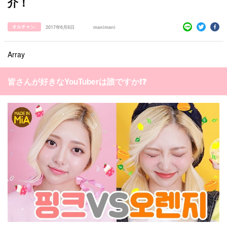
介！
プライバシーポリシー
お問い合わせ
オルチャン.
2017年6月8日
manimani
Array
皆さんが好きなYouTuberは誰ですか❗❓