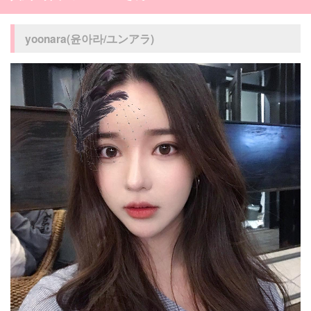
yoonara(윤아라/ユンアラ)