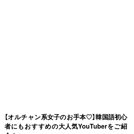
すべての記事
manimani について
カテゴリー一覧
韓国
オルチャン
韓国コスメ
韓国トレンド
タグ一覧
韓国旅行
韓国ファッション
韓国アイドル
キュレーター一覧
メイク
k-pop
コスメ
ファッション
kpop
トレンド
韓国メイク
運営会社
【オルチャン系女子のお手本♡】韓国語初心
オルチャンメイク
twice
人気
アイドル
者にもおすすめの大人気YouTuberをご紹
利用規約
韓国ドラマ
カフェ
かわいい