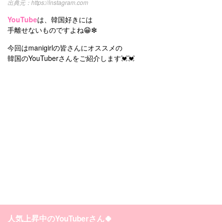
https://instagram.com
YouTube
は、韓国好きには
手離せないものですよね😁❇
今回はmanigirlの皆さんにオススメの
韓国のYouTuberさんをご紹介します💓💓
人気上昇中のYouTuberさん🍀