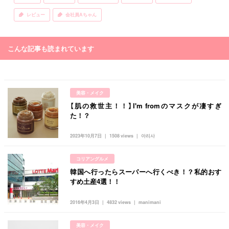
レビュー
会社員Aちゃん
こんな記事も読まれています
美容・メイク
【肌の救世主！！】I'm fromのマスクが凄すぎ
た！？
2023年10月7日
1508 views
아리사
コリアングルメ
韓国へ行ったらスーパーへ行くべき！？私的おす
すめ土産4選！！
2016年4月3日
4832 views
manimani
美容・メイク