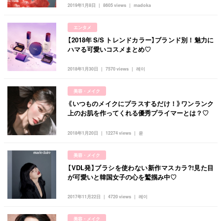
韓国
オルチャン
韓国コスメ
韓国トレンド
2019年1月8日
8605 views
madoka
タグ一覧
韓国旅行
韓国ファッション
韓国アイドル
エンタメ
キュレーター一覧
メイク
k-pop
コスメ
ファッション
【2018年 S/S トレンドカラー】ブランド別！魅力に
ハマる可愛いコスメまとめ♡
kpop
トレンド
韓国メイク
運営会社
2018年1月30日
7570 views
레이
オルチャンメイク
twice
人気
アイドル
利用規約
韓国ドラマ
カフェ
かわいい
美容・メイク
プライバシーポリシー
《いつものメイクにプラスするだけ！》ワンランク
上のお肌を作ってくれる優秀プライマーとは？♡
お問い合わせ
2018年1月20日
12274 views
윤
美容・メイク
【VDL発】ブラシを使わない新作マスカラ?!見た目
が可愛いと韓国女子の心を鷲掴み中♡
2017年11月22日
4720 views
레이
美容・メイク