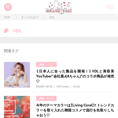
TOP
すべてのタグ
VDL
VDL
関連タグ
美容・メイク
《日本人に合った製品を開発！》VDLと美容系
YouTuber"会社員J(Aちゃん)"のコラボ商品が発売
♡
2023年11月1日
1875 views
아야네
すべての記事
美容・メイク
manimani について
今年のテーマカラーは【Living Coral】!! トレンドカ
ラーを取り入れた韓国コスメで流行を先取りしち
ゃおう♡
カテゴリー一覧