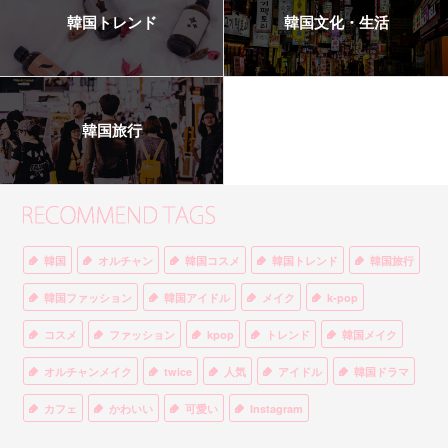
韓国トレンド
韓国文化・生活
韓国旅行
韓国
オルチャン
韓国コスメ
韓国トレンド
韓国旅行
韓国ファッション
韓国アイドル
メイク
k-pop
コスメ
ファッション
kpop
トレンド
韓国メイク
オルチャンメイク
twice
人気
アイドル
韓国ドラマ
カフェ
かわいい
可愛い
Instagram
オルチャンファッション
BTS
美容
ティント
リップ