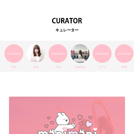
韓国カフェ
スキンケア
韓国ブランド
KPOPアイドル
EXO
韓国語
ダイエット
stylekorean
3CE
キュレーター
インスタ映え
韓国グルメ
スタイルコリアン
インスタグラム
SEVENTEEN
セルカ
おしゃれ
エチュードハウス
防弾少年団
アプリ
韓国料理
コラボ
YouTube
少女時代
SNS映え
アイシャドウ
치타
요꼬
사라
madoka
リファ
마쮸
弘大
クッションファンデ
ハングル
旅行
MAY
Netflix
NCT
BLACKPINK
インスタ
おすすめ
デビュー
渡韓
明洞
ソウル
オシャレ
夏
ホンデ
韓国雑貨