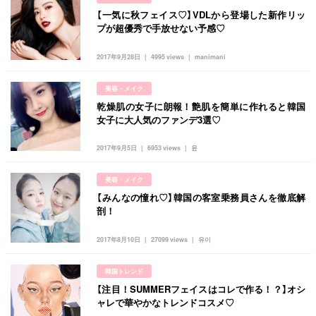
【一気に秋フェイス♡】VDLから登場した新作リッ
プが超優秀で手放せない予感♡
2017年9月28日
4995 views
manimani
美容・メイク
乾燥肌の女子に朗報！艶肌を簡単に作れると韓国
女子に大人気のファンデ3選♡
2017年9月5日
6953 views
윤
美容・メイク
【みんなの憧れ♡】韓国の客室乗務員さんを徹底解
剖！
2017年8月10日
27099 views
유이
韓国トレンド
【注目！SUMMERフェイスはコレで作る！？】オシ
ャレで華やかなトレンドコスメ♡