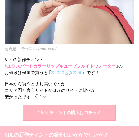
https://instagram.com/
VDLの新作ティント
『
エクスパートカラーリップキューブフルイドウォーター
』の
お値段は韓国で買うと『
22,000원
(
¥2200
)』です！
日本から買うと少し高いですが
コリア門と言うサイトがほかのサイトに比べて
安かったです！👇💄✨
💄VDLティントの購入はコチラ💄
VDLの新作ティントの紹介はいかがでしたか？