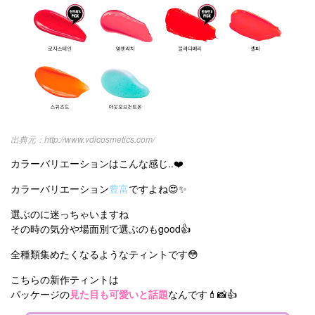
http://www.vdlcosmetics.com/
カラーバリエーションはこんな感じ..❤️
カラーバリエーション
豊富
ですよね😍✨
選ぶのに迷っちゃいますね
その時の気分や場面別で選ぶのもgood👍
全種類集めたくなるようなティントです😳
こちらの新作ティントは
パッケージの
見た目も可愛いと話題
なんです💄📸👍