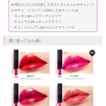
☀️VDLのコスメの広告してるスンヨンちゃんやチョン ウ
ヒやチェ・ジョンアンがpicしてるティントは
・スンヨンpic→
ブラッディメリー
・チョンウヒpic→
ロッジステイン
・チェ・ジョンアンpic→
ピンククトィール
唇に塗ってみた感じ