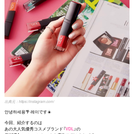
韓国ドラマ
カフェ
かわいい
プライバシーポリシー
お問い合わせ
https://instagram.com/
안녕하세용🌴 레이です☀️
今回、紹介するのは
あの大人気優秀コスメブランド『
VDL
』の