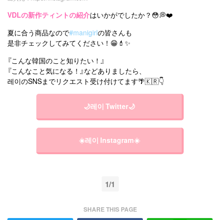
VDLの新作ティントの紹介
はいかがでしたか？😳💭❤️
夏に合う商品なので
#manigirl
の皆さんも
是非チェックしてみてください！😁💄✨
『こんな韓国のこと知りたい！』
『こんなこと気になる！』などありましたら、
레이のSNSまでリクエスト受け付けてます🌴🇰🇷👇
🌙레이 Twitter🌙
☀️레이 Instagram☀️
1/1
SHARE THIS PAGE