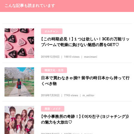
こんな記事も読まれています
オルチャン.
【この時期必見！】１つは欲しい！3CEの万能リッ
プバームで乾燥に負けない魅惑の唇をGET♡
2016年12月6日
14615 views
manimani
韓国文化・生活
日本で買わなきゃ損⁉︎ 留学の時日本から持って行
くべき物
2018年7月30日
7743 views
m_editor
美容・メイク
【中小事務所の奇跡！】《여자친구 (ヨジャチング)》
の魅力を大放出♡