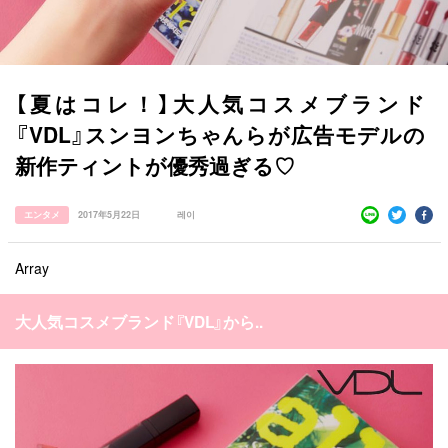
【夏はコレ！】大人気コスメブランド
『VDL』スンヨンちゃんらが広告モデルの
新作ティントが優秀過ぎる♡
すべての記事
エンタメ
2017年5月22日
레이
manimani について
Array
カテゴリー一覧
韓国
オルチャン
韓国コスメ
韓国トレンド
タグ一覧
大人気コスメブランド『VDL』から..
韓国旅行
韓国ファッション
韓国アイドル
キュレーター一覧
メイク
k-pop
コスメ
ファッション
kpop
トレンド
韓国メイク
運営会社
オルチャンメイク
twice
人気
アイドル
利用規約