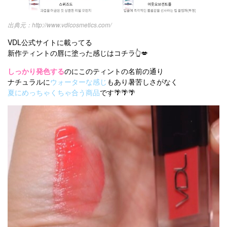
http://www.vdlcosmetics.com/
VDL公式サイトに載ってる
新作ティントの唇に塗った感じはコチラ👆💋
しっかり発色する
のにこのティントの名前の通り
ナチュラルに
ウォーターな感じ
もあり暑苦しさがなく
夏にめっちゃくちゃ合う商品
です🌴🌴🌴