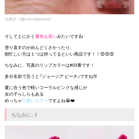
http://m.naver.com/
そしてとにかく
着色も良い
みたいです👍
塗り直すのがめんどくさかったり、
朝忙しい方は１つは持ってるといい商品です！！😍😍😍
ちなみに、写真のリップカラーは#03番です！
多分名前で言うと『ジョージア ピーチ』ですね🍑
夏に合う色で軽いコーラルピンクな感じが
女の子らしらもある
めっちゃ
可愛いカラー
ですよね😭❤️
ちなみに..💄