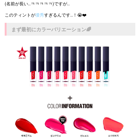
(名前が長い..ㅋㅋㅋㅋㅋ)ですが..
このティントが
優秀
すぎるんです..！😭❤️
まず最初にカラーバリエーション🌈