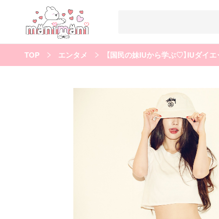
TOP
エンタメ
【国民の妹IUから学ぶ♡】IUダイエ
すべての記事
manimani について
カテゴリー一覧
韓国
オルチャン
韓国コスメ
韓国トレンド
タグ一覧
韓国メイク
オルチャンメイク
twice
人気
キュレーター一覧
運営会社
利用規約
プライバシーポリシー