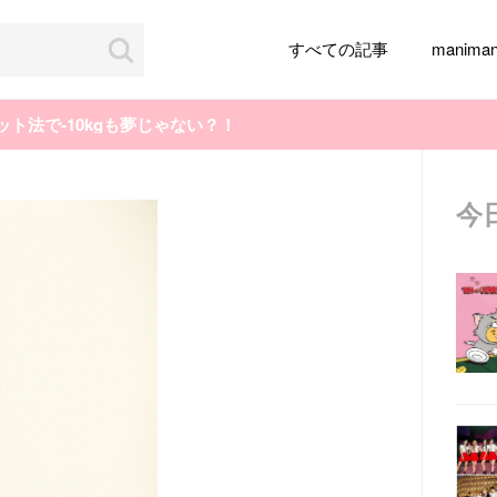
すべての記事
manim
ット法で-10kgも夢じゃない？！
今
韓国旅行
韓国ファッション
韓国アイドル
メイク
k-pop
アイドル
韓国ドラマ
カフェ
かわいい