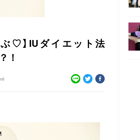
学ぶ♡】IUダイエット法
い？！
ni