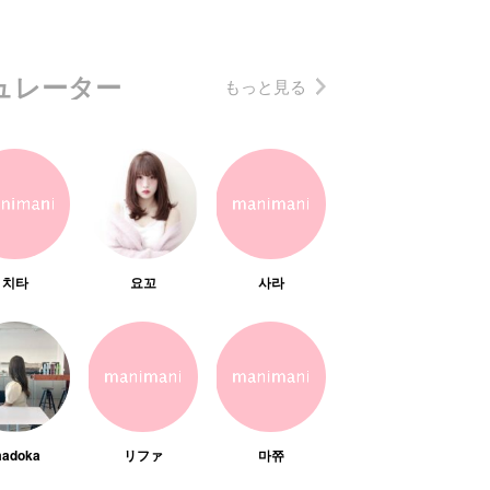
ュレーター
もっと見る
치타
요꼬
사라
adoka
リファ
마쮸