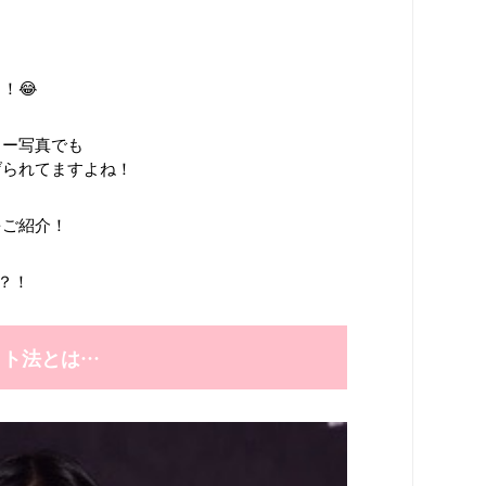
！😂
ター写真でも
げられてますよね！
をご紹介！
？！
ット法とは…