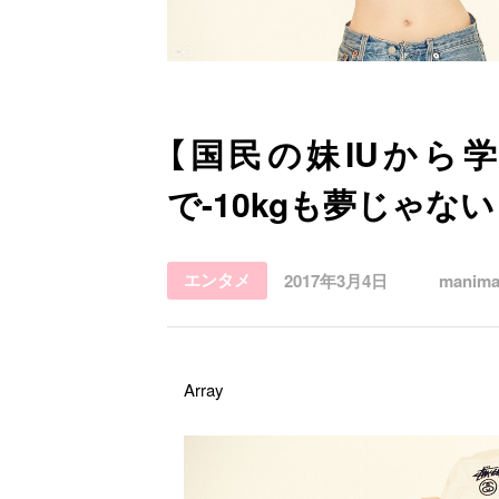
お問い合わせ
【国民の妹IUから
で-10kgも夢じゃな
エンタメ
2017年3月4日
manima
Array