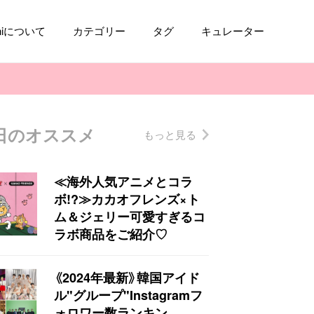
aniについて
カテゴリー
タグ
キュレーター
日のオススメ
もっと見る
コスメ
ファッション
kpop
トレンド
≪海外人気アニメとコラ
ボ!?≫カカオフレンズ×ト
ム＆ジェリー可愛すぎるコ
ラボ商品をご紹介♡
《2024年最新》韓国アイド
ル"グループ"Instagramフ
ォロワー数ランキン