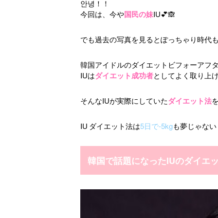
안녕！！
今回は、今や
国民の妹
IU💕🙈
でも過去の写真を見るとぽっちゃり時代も
韓国アイドルのダイエットビフォーアフ
IUは
ダイエット成功者
としてよく取り上
そんなIUが実際にしていた
ダイエット法
IU ダイエット法は
5日で-5kg
も夢じゃない
韓国で話題になったIUのダイエ