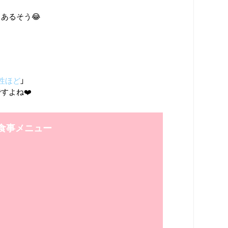
あるそう😂
性ほど
」
すよね❤️
の食事メニュー