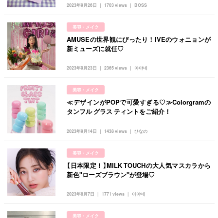
韓国
オルチャン
韓国コスメ
韓国トレンド
2023年9月26日
1703 views
BOSS
タグ一覧
韓国旅行
韓国ファッション
韓国アイドル
美容・メイク
キュレーター一覧
メイク
k-pop
コスメ
ファッション
AMUSEの世界観にぴったり！IVEのウォニョンが
新ミューズに就任♡
kpop
トレンド
韓国メイク
運営会社
2023年9月23日
2365 views
아야네
オルチャンメイク
twice
人気
アイドル
利用規約
韓国ドラマ
カフェ
かわいい
美容・メイク
プライバシーポリシー
≪デザインがPOPで可愛すぎる♡≫Colorgramの
タンフル グラス ティントをご紹介！
お問い合わせ
2023年9月14日
1438 views
ひなの
美容・メイク
【日本限定！】MILK TOUCHの大人気マスカラから
新色"ローズブラウン"が登場♡
2023年8月7日
1771 views
아야네
美容・メイク