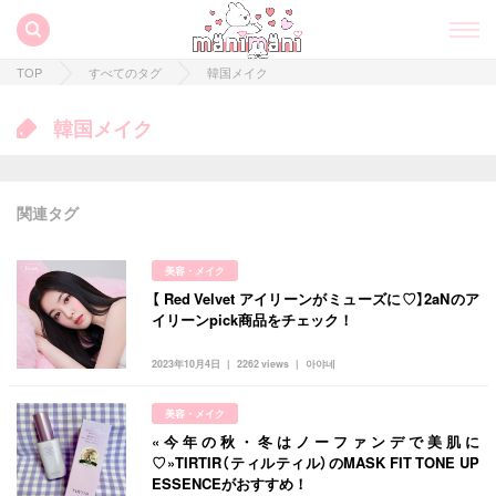
TOP
すべてのタグ
韓国メイク
韓国メイク
関連タグ
美容・メイク
【 Red Velvet アイリーンがミューズに♡】2aNのア
イリーンpick商品をチェック！
2023年10月4日
2262 views
아야네
すべての記事
美容・メイク
manimani について
«今年の秋・冬はノーファンデで美肌に
♡»TIRTIR（ティルティル）のMASK FIT TONE UP
ESSENCEがおすすめ！
カテゴリー一覧