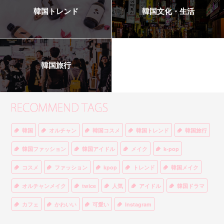
韓国トレンド
韓国文化・生活
韓国旅行
韓国
オルチャン
韓国コスメ
韓国トレンド
韓国旅行
韓国ファッション
韓国アイドル
メイク
k-pop
コスメ
ファッション
kpop
トレンド
韓国メイク
オルチャンメイク
twice
人気
アイドル
韓国ドラマ
カフェ
かわいい
可愛い
Instagram
オルチャンファッション
BTS
美容
ティント
リップ