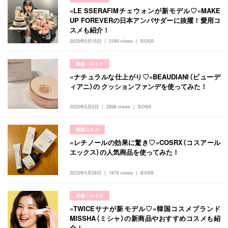
«LE SSERAFIMチェウォンが新モデル♡»MAKE
UP FOREVERの日本アンバサダーに抜擢！愛用コ
スメも紹介！
2023年5月15日
3190 views
BOSS
美容・メイク
«ナチュラルな仕上がり♡»BEAUDIANI（ビューデ
ィアニ）の クッションファンデを使ってみた！
2023年5月5日
2898 views
BOSS
韓国コスメ
«レチノールの効果に驚き♡»COSRX（コスアール
エックス）の人気商品を使ってみた！
2023年4月28日
1976 views
BOSS
美容・メイク
«TWICEサナが新モデル♡»韓国コスメブランド
MISSHA（ミシャ）の新商品やおすすめコスメも紹
介！