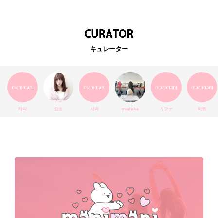
韓国カフェ
スキンケア
韓国ブランド
KPOPアイドル
EXO
韓国語
ダイエット
stylekorean
3CE
キュレーター
インスタ映え
韓国グルメ
スタイルコリアン
インスタグラム
SEVENTEEN
セルカ
おしゃれ
エチュードハウス
防弾少年団
アプリ
韓国料理
コラボ
YouTube
少女時代
SNS映え
アイシャドウ
치타
요꼬
사라
madoka
リファ
마쮸
弘大
クッションファンデ
ハングル
旅行
MAY
Netflix
NCT
BLACKPINK
インスタ
おすすめ
デビュー
渡韓
明洞
ソウル
オシャレ
夏
ホンデ
韓国雑貨