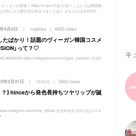
レクションが登場！ https://m.qoo10.jp 안녕~! こんにちは韓国留
いよ4月に入り新生活が始まりましたね！ みなさんは今月4月･･･
2年4月4日
madoka
4630 views
したばかり！話題のヴィーガン韓国コスメ
ANSION」って？♡
キ
NSION https://instagram.com/muzigae_mansion 안녕하
22年3月31日
아리사
3562 views
？》hinceから発色長持ちツヤリップが誕
www.instagram.com/hince_official 안녕하세요.아리사입니다.キ
️