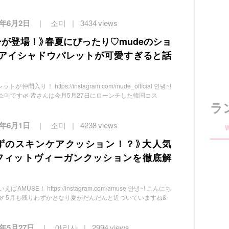
2年6月2日
소미
3434 views
が登場！》春夏にぴったり♡mudeのショ
アイシャドウパレットが可愛すぎると話
間入り！ https://instagram.com/mude_official 안녕~!
미です🌿 皆さんは今月5月27日にローンチした韓国コス
ラ
2年6月1日
소미
4238 views
らずのスキンケアクッション！？》大人気
タフィットヴィーガンクッションを徹底解
USE！ https://instagram.com/amuse 안녕~! こんにち
 5月も残りわずかとなり夏がだんだんと近づいていますね&
2年5月27日
아리사
2994 views