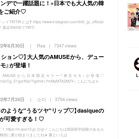
ァンデで一躍話題に！»日本でも大人気の韓
Rをご紹介♡
とは❓ https://www.instagram.com/tirtir_jp_official/
 最近SNS等でTIRTI
22年8月30日
Rea
7347 views
ション♡】大人気のAMUSEから、デュー
モモ』が登場！
！AMUSEから日本限定カラー『東京モモ』が登場♡
m.com/p/Cg_51gyrAVp/?igshid=YmMyMTA2M2Y= こんにちは☺︎
22年7月24日
소미
3754 views
のような"うるツヤ"リップ♡】dasiqueの
Tintが可愛すぎる！♡
 https://m.qoo10.jp 안녕~! こんにちは韓国留学経験のある소
本格的に夏が始まりましたね☀️ 夏といえば