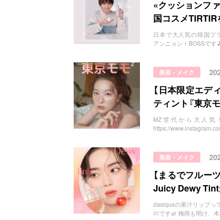
お問い合わせ
«クッションフ
国コスメTIRTI
日本で大人気の韓国ブランドTIRTIR
アンニョン！BOSSです🎵
20
美容・メイク
【日本限定エディ
ティント『東京
MZ世代から大人気
https://www.instagra
20
美容・メイク
【まるでフルーツ
Juicy Dewy 
dasiqueの果汁リップって？
미です🌿 梅雨も明け、