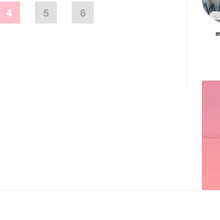
4
5
6
m