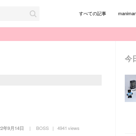
すべての記事
manim
今
韓国旅行
韓国ファッション
韓国アイドル
メイク
k-pop
アイドル
韓国ドラマ
カフェ
かわいい
22年9月14日
BOSS
4941 views