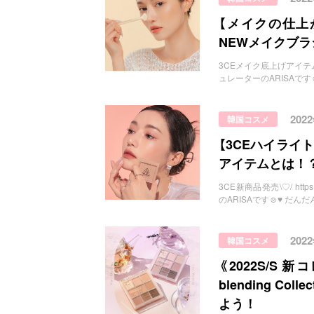
【メイクの仕上
NEWメイクブ
3CEメイク底上げアイテム！！ 
ュレーターのARISAです☺️
202
韓国コスメ
【3CEハイライ
アイテムとは！
3CE新商品発売\♡/ https
のARISAです☺️♥️ だ
202
韓国コスメ
《2022S/S 新
blending C
よう！