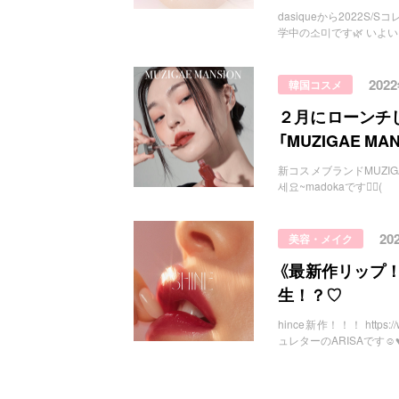
dasiqueから2022S/Sコ
学中の소미です🌿 いよ
202
韓国コスメ
２月にローンチ
「MUZIGAE M
新コスメブランドMUZIGAE MA
세요~madokaです💁‍♀️(
20
美容・メイク
《最新作リップ！
生！？♡
hince新作！！！ https://
ュレターのARISAです☺️♥