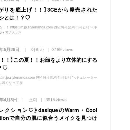
がりを底上げ！！】3CEから発売された
ラシとは！？♡
https://m.jp.stylenanda.com 안녕하세요.아리사입니다.キ
♥️ 皆さん\♡/
2年5月26日
아리사
3189 views
ト！！】この夏！！お顔をより立体的にする
？♡
://m.jp.stylenanda.com 안녕하세요.아리사입니다.キュレーター
んだん暑くなってき
2年4月8日
소미
3915 views
コレクション♡》dasiqueのWarm・Cool
ollectionで自分の肌に似合うメイクを見つけ