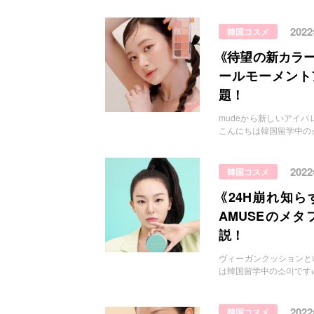
202
韓国コスメ
《待望の新カラー
ールモーメント
題！
mudeから新しいアイパレットが仲
こんにちは韓国留学中の소
202
韓国コスメ
《24H崩れ知
AMUSEのメ
説！
ヴィーガンクッションといえばAM
は韓国留学中の소미です
202
韓国コスメ