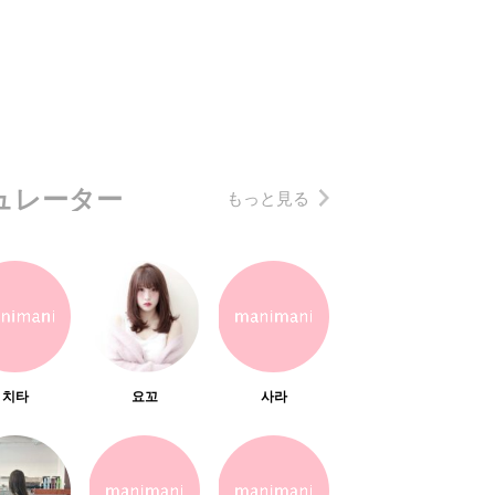
ュレーター
もっと見る
치타
요꼬
사라