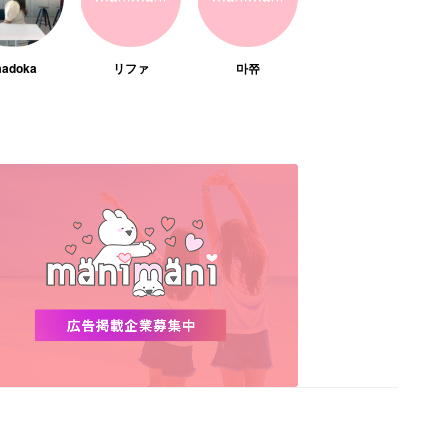
adoka
リファ
마쮸