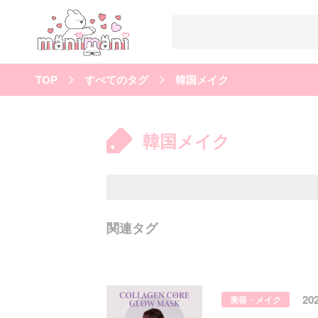
TOP
すべてのタグ
韓国メイク
すべての記事
manimani について
韓国メイク
カテゴリー一覧
韓国
オルチャン
韓国コスメ
韓国トレンド
タグ一覧
韓国メイク
オルチャンメイク
twice
人気
キュレーター一覧
関連タグ
運営会社
利用規約
プライバシーポリシー
20
美容・メイク