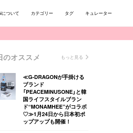
aniについて
カテゴリー
タグ
キュレーター
日のオススメ
もっと見る
コスメ
ファッション
kpop
トレンド
≪G-DRAGONが手掛ける
ブランド
「PEACEMINUSONE」と韓
国ライフスタイルブラン
ド“MONAMHEE”がコラボ
♡≫1月24日から日本初ポ
ップアップも開催！